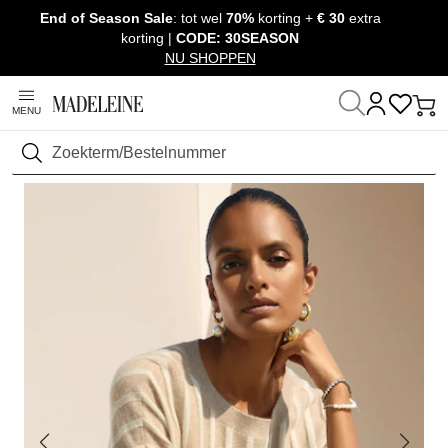
End of Season Sale
: tot wel
70%
korting +
€ 30
extra
Navigatie overslaan, direct naar content
korting |
CODE: 30SEASON
NU SHOPPEN
MENU
Thuis
Kleding
Truien & Tricot
Kasjmier
Zoeken