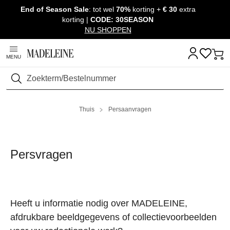
End of Season Sale
: tot wel
70%
korting +
€ 30
extra
Navigatie overslaan, direct naar content
korting |
CODE: 30SEASON
NU SHOPPEN
MENU
Zoeken
Thuis
Persaanvragen
Persvragen
Heeft u informatie nodig over MADELEINE,
afdrukbare beeldgegevens of collectievoorbeelden