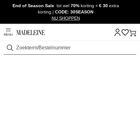
End of Season Sale
: tot wel
70%
korting +
€ 30
extra
Navigatie overslaan, direct naar content
korting |
CODE: 30SEASON
NU SHOPPEN
MENU
Zoeken