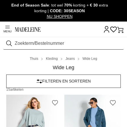
End of Season Sale
: tot wel
70%
korting +
€ 30
extra
Navigatie overslaan, direct naar content
korting |
CODE: 30SEASON
NU SHOPPEN
MENU
Zoeken
Thuis
Kleding
Jeans
Wide Leg
Wide Leg
FILTEREN EN SORTEREN
15
artikelen
MADELEINE
MADELEINE
Jeans
Jeans. Puur katoen
89,95 €
139,95 €
94,95 €
139,95 €