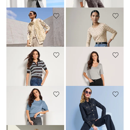
MADELEINE
MADELEINE
Modieuze barrel-leg jeans
Modieuze barrel-leg jeans
139,95 €
139,95 €
MADELEINE
MADELEINE
Comfortabele jeans met wijde pijpen gemaakt van powerstretch
Comfortabele jeans met wijde pijpen gemaakt van powerstretch
129,95 €
129,95 €
MADELEINE
MADELEINE
Comfortabele jeans met wijde pijpen gemaakt van powerstretch
Jeans met wijde pijpen en donkere wassing
129,95 €
139,95 €