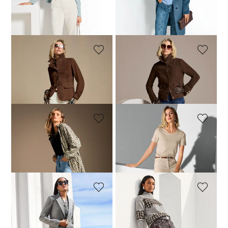
Laagste prijs van de afgelopen 30
dagen**: 99,95 €
(-10%)
MADELEINE
MADELEINE
Cropped barrel jeans
Cropped barrel jeans
139,95 €
139,95 €
MADELEINE
MADELEINE
Jeans
Cropped barrel jeans
119,95 €
149,95 €
114,95 €
139,95 €
MADELEINE
MADELEINE
Jeans met rechte pijpen en stras elementen
Jeans met wijde pijpen en glitterprint
179,95 €
169,95 €