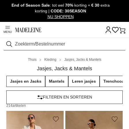
End of Season Sale
: tot wel
70%
korting +
€ 30
extra
Navigatie overslaan, direct naar content
korting |
CODE: 30SEASON
NU SHOPPEN
MENU
Zoeken
Thuis
Kleding
Jasjes, Jacks & Mantels
Jasjes, Jacks & Mantels
Jasjes en Jacks
Mantels
Leren jasjes
Trenchcoats
FILTEREN EN SORTEREN
214
artikelen