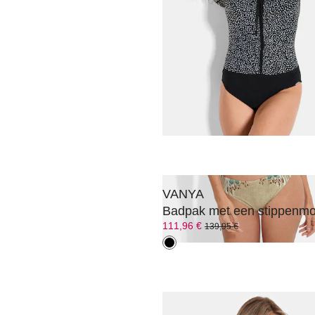
VANYA
Bandeau-bikini met haltern
143,96 €
179,95 €
VANYA
Badpak met een stippenmot
111,96 €
139,95 €