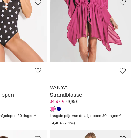
VANYA
Badpak
62,97 €
89,95 €
 afgelopen 30 dagen**:
Laagste prijs van de afgelopen 30 dagen**:
71,96 €
(-12%)
VANYA
tippen
Strandblouse
34,97 €
49,95 €
 afgelopen 30 dagen**:
Laagste prijs van de afgelopen 30 dagen**:
39,96 €
(-12%)