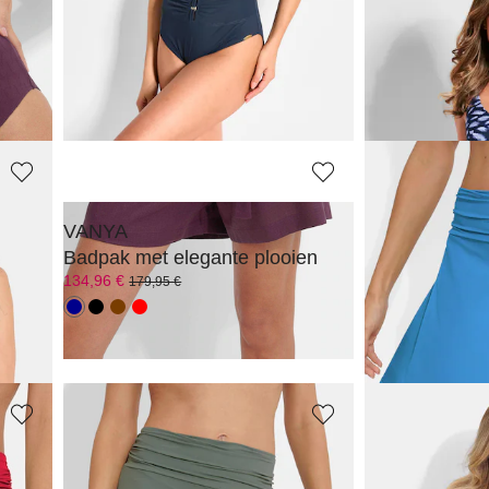
ROSA FAIA
VANYA
dessin
Linnen short met elastische tailleban
Shaping badp
55,96 €
97,46 €
69,95 €
129,95 €
VANYA
VANYA
en
Badpak met elegante plooien
Zwemrok met 
134,96 €
55,96 €
179,95 €
69,95 €
Laagste prijs van de
69,95 €
(-20%)
VANYA
VANYA