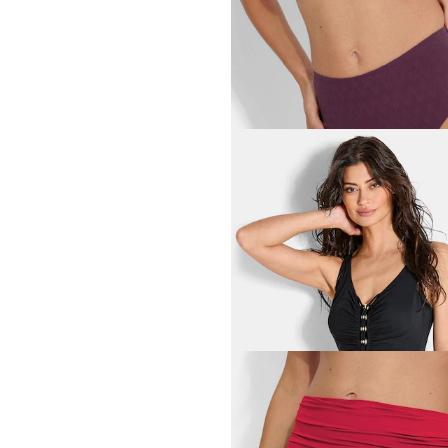
ROSA FAIA
Bikinibroekje met jacquard
31,96 €
39,95 €
VANYA
Badpak met elegante plooi
134,96 €
179,95 €
VANYA