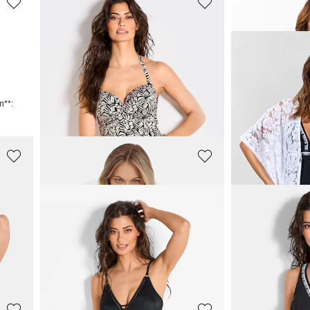
VANYA
VANYA
Vormgevende tankini met beugels
Poncho in geh
87,96 €
143,96 €
109,95 €
179,95 €
n**:
CHARMLINE
CHARMLINE
on
Badpak met licht shaping-effect
95,96 €
119,96 €
119,95 €
149,95 €
n**:
Laagste prijs van de
149,95 €
(-20%)