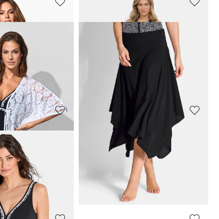
HUTSCHREUTHER
aakte look
Smalle pop-over jurk
95,96 €
119,95 €
OPERA
Badpak met medium shaping-effect
Badpak met halternek en houten kralen
135,96 €
169,95 €
 afgelopen 30 dagen**: