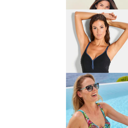
VANYA
Badpak met rokje en wikke
119,96 €
149,95 €
Laagste prijs van de afgelopen 30 dage
149,95 €
(-20%)
SUSA
79,96 €
99,95 €
Laagste prijs van de afgelopen 30 dage
99,95 €
(-20%)