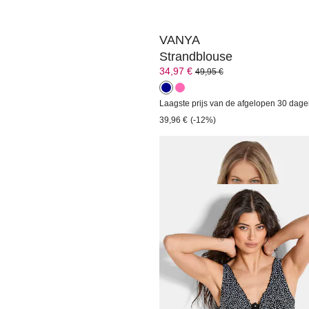
VANYA
Strandblouse
34,97 €
49,95 €
Laagste prijs van de afgelopen 30 dage
39,96 €
(-12%)
SUSA
Badpak met bloemenpatro
75,96 €
94,95 €
Laagste prijs van de afgelopen 30 dage
94,95 €
(-20%)