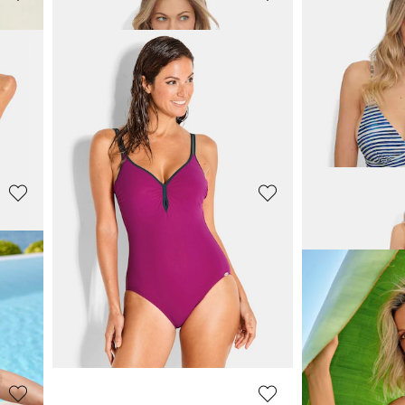
VANYA
NATURANA
llook
Badpak met stippen en V-hals
Badpak met ve
87,96 €
55,96 €
109,95 €
69,95 €
n**:
Laagste prijs van de afgelopen 30 dagen**:
109,95 €
(-20%)
VANYA
VANYA
Figuurvriendelijk badpak met plooitjes
Multistyle jumpsuit
Multistyle jum
111,96 €
111,96 €
139,95 €
139,95 €
n**: