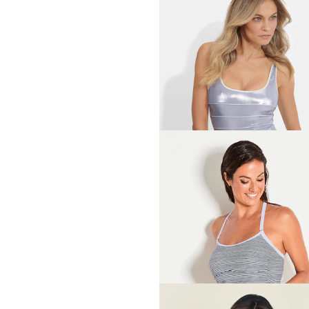
LIDEA
71,96 €
89,95 €
VANYA
87,96 €
109,95 €