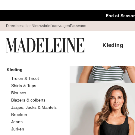
Navigatie overslaan, direct naar content
End of Season
Direct bestellen
Nieuwsbrief aanvragen
Passvorm
Kleding
Kleding
Thuis
Kleding
Beachwear
Truien & Tricot
Beachwear
Shirts & Tops
89
ar
Blouses
Blazers & colberts
Jasjes, Jacks & Mantels
Sorteren Op
Sale
K
Broeken
Jeans
Jurken