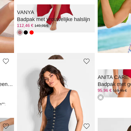
VANYA
VANYA
slijn
Badpak met vrouwelijke halslijn
Badpak met vro
112,46 €
112,46 €
149,95 €
149,95 €
SUSA
ANITA CARE
Badpak zonder beugels in een all-over print
Badpak met verstelbare bandjes
79,96 €
95,96 €
99,95 €
119,95 €
n**: