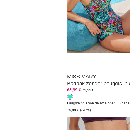
VANYA
Badpak met vrouwelijke hal
112,46 €
149,95 €
MISS MARY
63,99 €
79,99 €
Laagste prijs van de afgelopen 30 dage
79,99 €
(-20%)