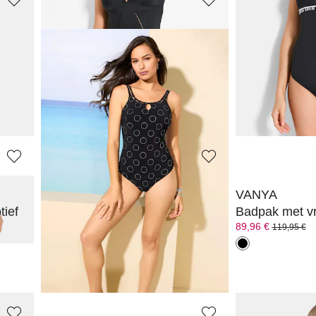
VANYA
VANYA
ek
Beugelbikini met zachte cups
Strandblouse v
143,96 €
67,46 €
179,95 €
89,95 €
VANYA
VANYA
ief
Badpak met uitneembare softcups
Badpak met vr
79,96 €
89,96 €
99,95 €
119,95 €