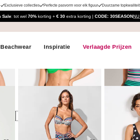
Exclusieve collecties
Perfecte pasvorm voor elk figuur
Duurzame topkwaliteit
 Sale
: tot wel
70%
korting +
€ 30
extra korting |
CODE: 30SEASON
NU
Beachwear
Inspiratie
Verlaagde Prijzen
tikelen
leur
Maat