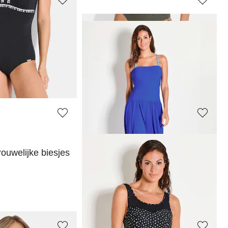
VANYA
an lichte kant
Multistyle rok met een brede tailleband
82,46 €
109,95 €
Laagste prijs van de afgelopen 30 dagen**:
109,95 €
(-25%)
VANYA
ouwelijke biesjes
Badpak met geraffineerd rugdecolleté
79,96 €
99,95 €
Laagste prijs van de afgelopen 30 dagen**:
99,95 €
(-20%)