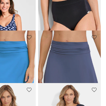
VANYA
ak
Bikinibroekje met een brede tailleband
27,96 €
34,95 €
VANYA
binnenbroekje
Zwemrok met binnenbroekje
63,96 €
79,95 €
 afgelopen 30 dagen**:
VANYA