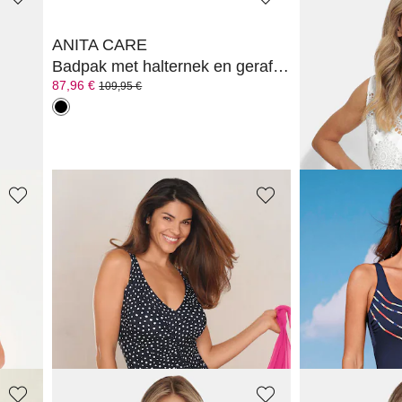
ANITA CARE
NINA V. C.
Metallic badpak met diepe rugdecolleté
Badpak met halternek en geraffineerde bandjes
87,96 €
39,96 €
109,95 €
49,95 €
Laagste prijs van de
49,95 €
(-20%)
VANYA
VANYA
Tankini in marinelook met strepen
Badpak met stippen
Badpak met b
95,96 €
79,96 €
119,95 €
99,95 €
Laagste prijs van de afgelopen 30 dagen**:
Laagste prijs van de
119,95 €
(-20%)
99,95 €
(-20%)