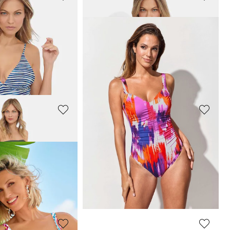
PLANTIER
rstelbare bandjes
Badstof jurk met capuchon
47,96 €
59,95 €
VANYA
psuit
Multistyle jumpsuit
111,96 €
139,95 €