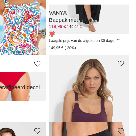
VANYA
uwelijke halslijn
Badpak met plooitjes
119,96 €
149,95 €
Laagste prijs van de afgelopen 30 dagen**:
149,95 €
(-20%)
ROSA FAIA
Badpak met geraffineerd decolleté
Bikinitop met jacquardmotief
63,96 €
79,95 €