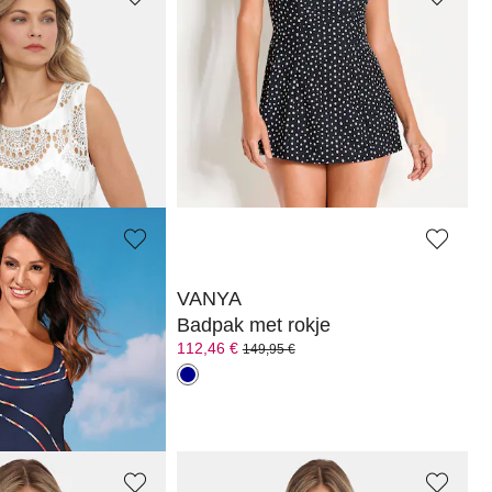
VANYA
Mouwloze top met broderie anglaise
Multistyle jumpsuit
111,96 €
139,95 €
 afgelopen 30 dagen**:
VANYA
andjes
Badpak met rokje
112,46 €
149,95 €
 afgelopen 30 dagen**: