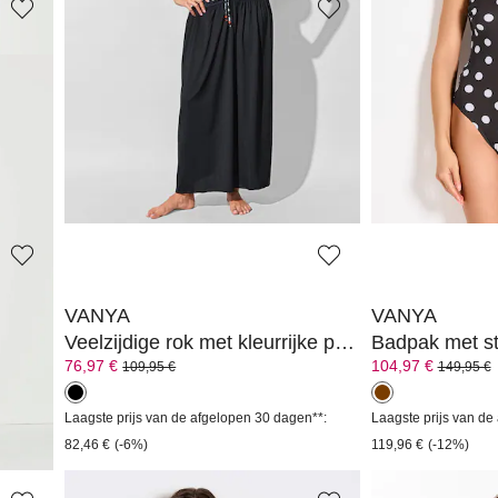
VANYA
VANYA
Bikini met bandjes op verschillende manieren te dragen
Badpak
125,30 €
83,97 €
179,00 €
119,95 €
n**:
Laagste prijs van de afgelopen 30 dagen**:
Laagste prijs van de
134,25 €
(-6%)
95,96 €
(-12%)
VANYA
VANYA
Veelzijdige rok met kleurrijke print
Badpak met s
76,97 €
104,97 €
109,95 €
149,95 €
n**:
Laagste prijs van de afgelopen 30 dagen**:
Laagste prijs van de
82,46 €
(-6%)
119,96 €
(-12%)