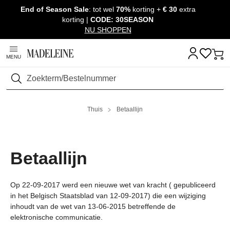
End of Season Sale
: tot wel
70%
korting +
€ 30
extra
Navigatie overslaan, direct naar content
korting |
CODE: 30SEASON
NU SHOPPEN
MENU
Zoeken
Thuis
Betaallijn
Betaallijn
Op 22-09-2017 werd een nieuwe wet van kracht ( gepubliceerd
in het Belgisch Staatsblad van 12-09-2017) die een wijziging
inhoudt van de wet van 13-06-2015 betreffende de
elektronische communicatie.