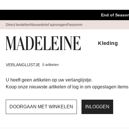
Navigatie overslaan, direct naar content
End of Season
Direct bestellen
Nieuwsbrief aanvragen
Passvorm
Kleding
VERLANGLIJSTJE
0 artikelen
U heeft geen artikelen op uw verlanglijstje.
Koop onze nieuwste artikelen of log in om opgeslagen items 
DOORGAAN MET WINKELEN
INLOGGEN