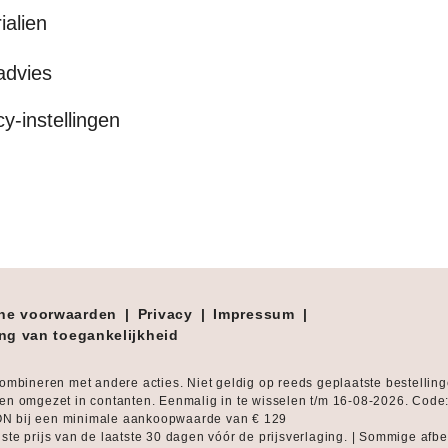
ialien
advies
cy-instellingen
ne voorwaarden
|
Privacy
|
Impressum
|
ing van toegankelijkheid
combineren met andere acties. Niet geldig op reeds geplaatste bestellin
en omgezet in contanten. Eenmalig in te wisselen t/m 16-08-2026. Code
 bij een minimale aankoopwaarde van € 129
ste prijs van de laatste 30 dagen vóór de prijsverlaging. | Sommige afb