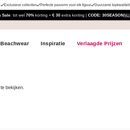
Exclusieve collecties
Perfecte pasvorm voor elk figuur
Duurzame topkwaliteit
 Sale
: tot wel
70%
korting +
€ 30
extra korting |
CODE: 30SEASON
NU
Beachwear
Inspiratie
Verlaagde Prijzen
te bekijken.