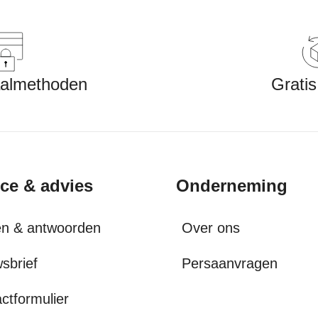
aalmethoden
Gratis
ice & advies
Onderneming
en & antwoorden
Over ons
sbrief
Persaanvragen
ctformulier