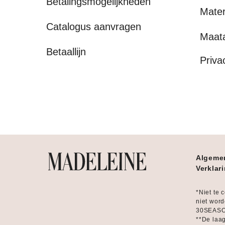
Betalingsmogelijkheden
Mater
Catalogus aanvragen
Maat
Betaallijn
Priva
Algeme
Verklar
*Niet te 
niet word
30SEASON
**De laag