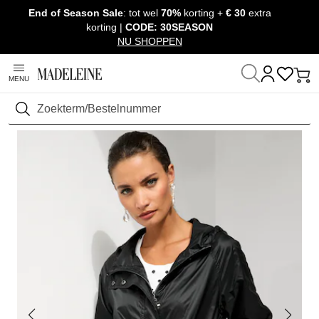
End of Season Sale
: tot wel
70%
korting +
€ 30
extra
Navigatie overslaan, direct naar content
korting |
CODE: 30SEASON
NU SHOPPEN
MENU
Thuis
Kleding
Jasjes, Jacks & Mantels
Jasjes en Jacks
Zoeken