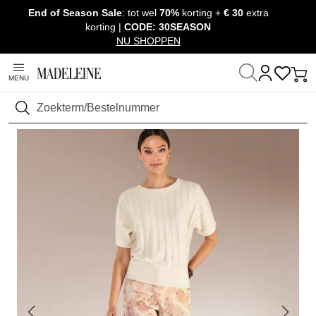
End of Season Sale
: tot wel
70%
korting +
€ 30
extra
Navigatie overslaan, direct naar content
korting |
CODE: 30SEASON
NU SHOPPEN
MENU
Thuis
Kleding
Zoeken