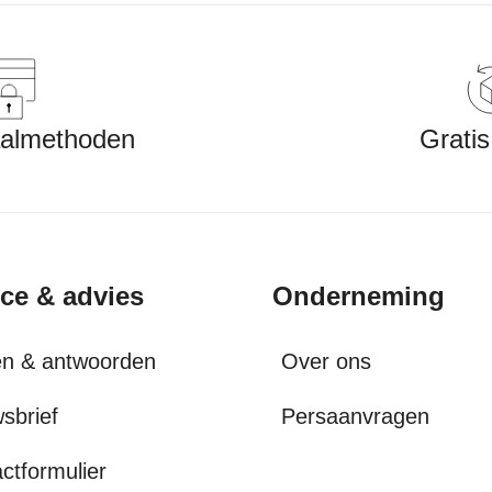
aalmethoden
Gratis
ice & advies
Onderneming
en & antwoorden
Over ons
sbrief
Persaanvragen
ctformulier