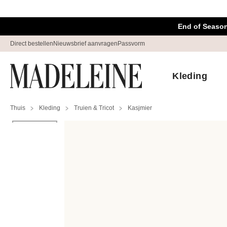
Navigatie overslaan, direct naar content
End of Season
Direct bestellen
Nieuwsbrief aanvragen
Passvorm
Kleding
Thuis
Kleding
Truien & Tricot
Kasjmier