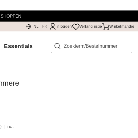
 SHOPPEN
NL
FR
Inloggen
Verlanglijstje
Winkelmandje
Essentials
Zoeken
shmere
%)
|
incl.