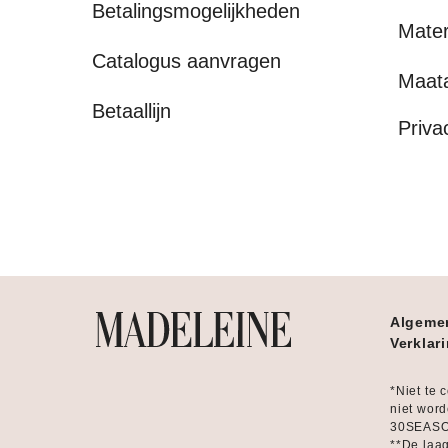
Betalingsmogelijkheden
Mater
Catalogus aanvragen
Maat
Betaallijn
Priva
Algeme
Verklar
*Niet te 
niet word
30SEASON
**De laag