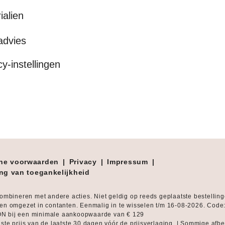
ialien
advies
cy-instellingen
ne voorwaarden
|
Privacy
|
Impressum
|
ing van toegankelijkheid
combineren met andere acties. Niet geldig op reeds geplaatste bestellin
en omgezet in contanten. Eenmalig in te wisselen t/m 16-08-2026. Code
 bij een minimale aankoopwaarde van € 129
ste prijs van de laatste 30 dagen vóór de prijsverlaging. | Sommige afb