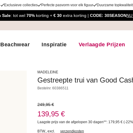
Exclusieve collecties
Perfecte pasvorm voor elk figuur
Duurzame topkwaliteit
 Sale
: tot wel
70%
korting +
€ 30
extra korting |
CODE: 30SEASON
NU
Beachwear
Inspiratie
Verlaagde Prijzen
MADELEINE
Gestreepte trui van Good Ca
Bestelnr.
60386511
249,95 €
139,95 €
Laagste prijs van de afgelopen 30 dagen**: 179,95 €
(-22
BTW.
,
excl.
verzendkosten