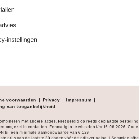
ialien
advies
cy-instellingen
ne voorwaarden
|
Privacy
|
Impressum
|
ing van toegankelijkheid
combineren met andere acties. Niet geldig op reeds geplaatste bestellin
en omgezet in contanten. Eenmalig in te wisselen t/m 16-08-2026. Code
 bij een minimale aankoopwaarde van € 129
ste prijs van de laatste 30 dagen vóór de prijsverlaging. | Sommige afb