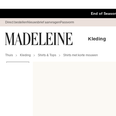
Navigatie overslaan, direct naar content
End of Season
Direct bestellen
Nieuwsbrief aanvragen
Passvorm
Kleding
Thuis
Kleding
Shirts & Tops
Shirts met korte mouwen