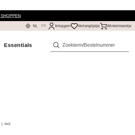
 SHOPPEN
NL
FR
Inloggen
Verlanglijstje
Winkelmandje
Essentials
Zoeken
)
|
incl.