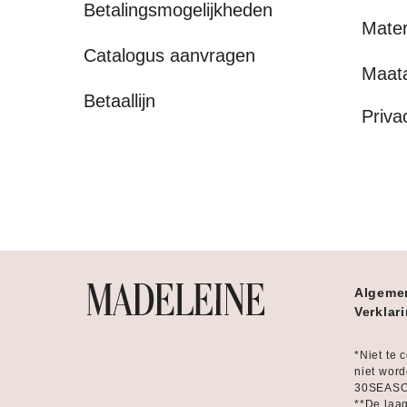
Betalingsmogelijkheden
Mater
Catalogus aanvragen
Maat
Betaallijn
Priva
Algeme
Verklar
*Niet te 
niet word
30SEASON
**De laag