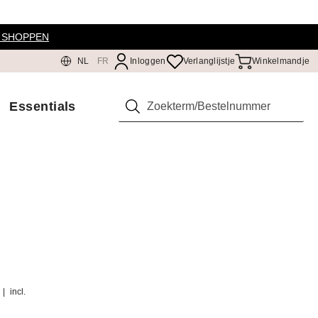
 SHOPPEN
NL
FR
Inloggen
Verlanglijstje
Winkelmandje
Essentials
Zoeken
|
incl.