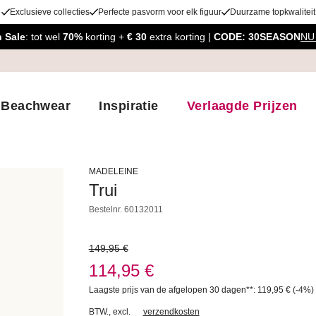
Exclusieve collecties
Perfecte pasvorm voor elk figuur
Duurzame topkwaliteit
 Sale
: tot wel
70%
korting +
€ 30
extra korting |
CODE: 30SEASON
NU
Beachwear
Inspiratie
Verlaagde Prijzen
MADELEINE
Trui
Bestelnr.
60132011
149,95 €
114,95 €
Laagste prijs van de afgelopen 30 dagen**: 119,95 €
(-4%)
BTW.
,
excl.
verzendkosten