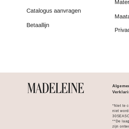
Mater
Catalogus aanvragen
Maat
Betaallijn
Priva
Algeme
Verklar
*Niet te 
niet word
30SEASON
**De laag
zijn ontw