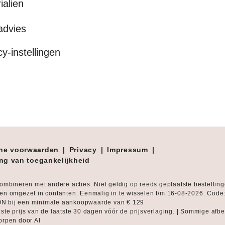
ialien
advies
cy-instellingen
ne voorwaarden
|
Privacy
|
Impressum
|
ing van toegankelijkheid
combineren met andere acties. Niet geldig op reeds geplaatste bestellin
en omgezet in contanten. Eenmalig in te wisselen t/m 16-08-2026. Code
 bij een minimale aankoopwaarde van € 129
ste prijs van de laatste 30 dagen vóór de prijsverlaging. | Sommige afb
orpen door AI