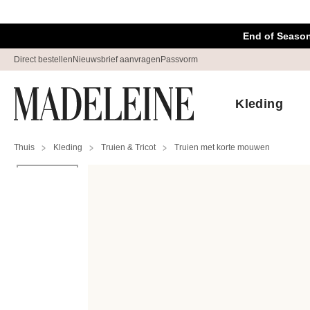
Navigatie overslaan, direct naar content
End of Season
Direct bestellen
Nieuwsbrief aanvragen
Passvorm
Kleding
Thuis
Kleding
Truien & Tricot
Truien met korte mouwen