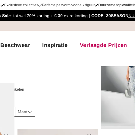
Exclusieve collecties
Perfecte pasvorm voor elk figuur
Duurzame topkwaliteit
 Sale
: tot wel
70%
korting +
€ 30
extra korting |
CODE: 30SEASON
NU
Beachwear
Inspiratie
Verlaagde Prijzen
s
319
artikelen
leur
Maat