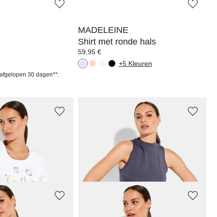
MADELEINE
Shirt met ronde hals
59,95 €
+5 Kleuren
 afgelopen 30 dagen**:
VENICE BEACH
ijke letters
Functioneel shirt met knoopdetail
39,96 €
49,95 €