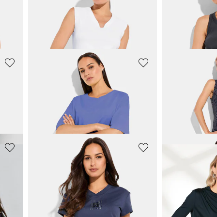
VENICE BEACH
VENICE BEA
detail
Mouwloos shirt met opstaande kraag
Tanktop van ri
31,96 €
31,96 €
39,95 €
39,95 €
JOY
VENICE BEA
Sweatshirt met rechte zoom
Tanktop met m
71,96 €
47,96 €
89,95 €
59,95 €
LINEA PRIMERO - LPO
LINEA PRIME
Functioneel shirt met elastische band aan de zoom
31,96 €
31,96 €
39,95 €
39,95 €