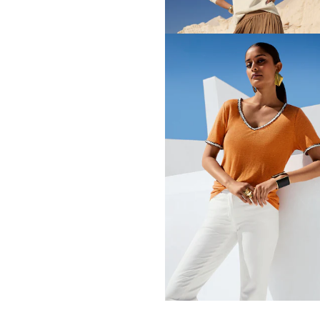
+1 Kleuren
MADELEINE
Shirt
49,95 €
99,95 €
MADELEINE
Sweatshirt
109,95 €
189,95 €