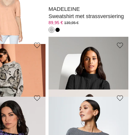
MADELEINE
hals
Sweatshirt met strassversiering
89,95 €
139,95 €
leuren
MADELEINE
Sweatshirt met kabelpatroon
109,95 €
+1 Kleuren
MADELEINE
Linnen shirt met korte mouwen en fijne kant
Sweatshirt
64,95 €
119,95 €