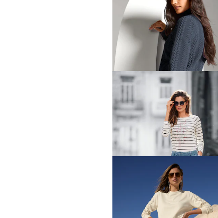
MADELEINE
Shirt
49,95 €
89,95 €
MADELEINE
209,95 €
MADELEINE
Sweatshirt met kabelpatro
109,95 €