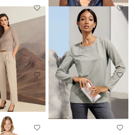
MADELEINE
Shirt
19,95 €
99,95 €
 afgelopen 30 dagen**:
MADELEINE
Jersey shirt met opstaande kraag
Lingerietop van stretchzijde
139,95 €
+2 Kleuren