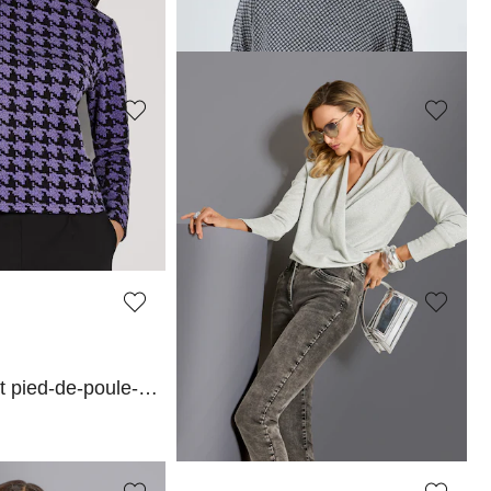
leuren
 afgelopen 30 dagen**:
MADELEINE
Shirt
99,95 €
MADELEINE
Sweatshirt met pied-de-poule-motief
Shirt
59,95 €
119,95 €