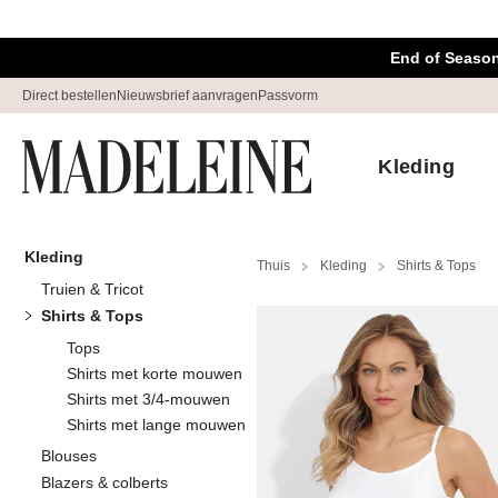
Navigatie overslaan, direct naar content
End of Season
Direct bestellen
Nieuwsbrief aanvragen
Passvorm
Kleding
Kleding
Thuis
Kleding
Shirts & Tops
Truien & Tricot
Shirts & Top
Shirts & Tops
Tops
Shirts met korte mouwen
Shirts met 3/4-mouwen
Sorteren Op
Sale
K
Shirts met lange mouwen
Blouses
Blazers & colberts