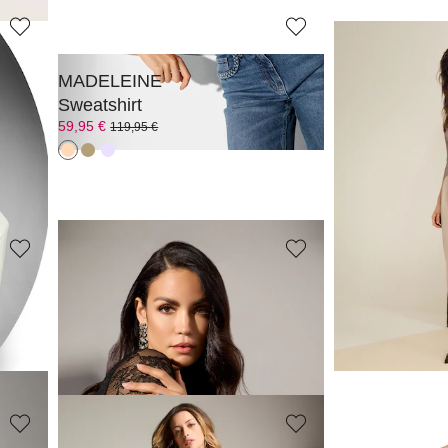
MADELEINE
MADELEINE
Sweatshirt
Shirt
59,95 €
29,95 €
119,95 €
89,95 €
Laagste prijs van de
39,95 €
(-25%)
MADELEINE
MADELEINE
Elegante top van mesh met lange mouwen
119,95 €
99,95 €