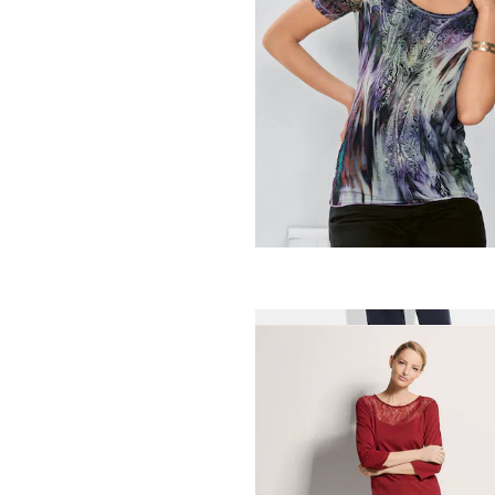
BETTY BARCLAY
Sweatshirt met opstaande 
87,96 €
109,95 €
MADELEINE
Shirt
49,95 €
99,95 €