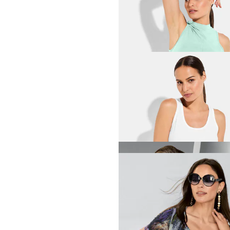
VENICE BEACH
Functioneel shirt met knoop
39,96 €
49,95 €
VENICE BEACH
Tanktop van ribstof
31,96 €
39,95 €
MADELEINE
Shirt met halve mouw
59,95 €
+6 Kleuren