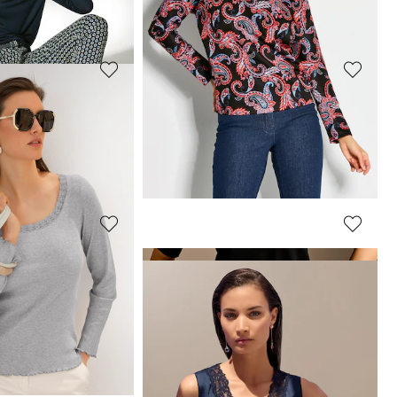
MADELEINE
enprint
Shirt
99,95 €
MADELEINE
Sweatshirt
54,95 €
139,95 €
 afgelopen 30 dagen**: