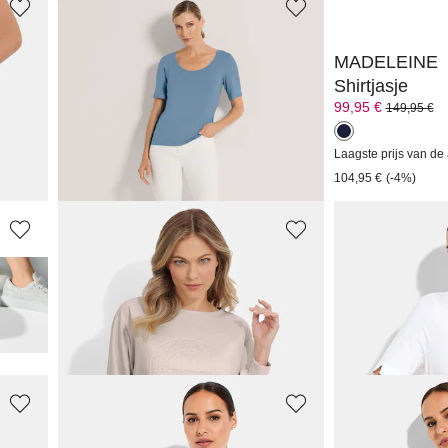
MADELEINE
MADELEINE
Shirt met halve mouw
Shirtjasje
59,95 €
99,95 €
149,95 €
+6 Kleuren
Laagste prijs van de
104,95 €
(-4%)
VANYA
JOY
Sweatshirt met modieuze reliëfprint
T-shirt met vrol
99,95 €
43,96 €
54,95 €