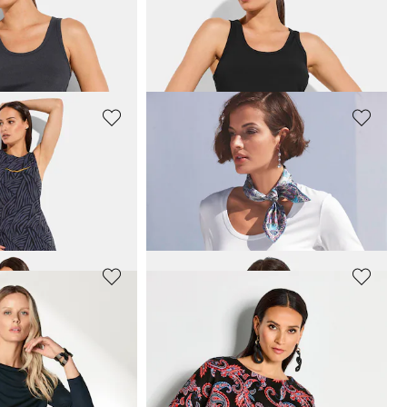
CH
VENICE BEACH
bstof
Tanktop van ribstof
31,96 €
39,95 €
CH
MADELEINE
odieuze print
Shirt met halve mouw
59,95 €
+6 Kleuren
RO - LPO
BETTY BARCLAY
Functioneel shirt met elastische band aan de zoom
Shirt met lange mouwen en luipaardprint
55,96 €
69,95 €