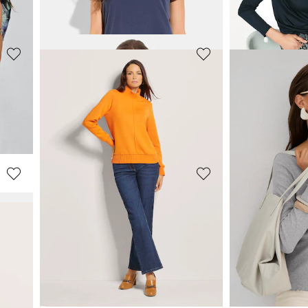
Laagste prijs van de afgelopen 30 dagen**:
39,95 €
(-20%)
VENICE BEACH
CANYON
kraag
Shirt met korte mouwen in fijne streepjeslook
Shirt met dier
39,96 €
63,96 €
49,95 €
79,95 €
MADELEINE
MADELEINE
Shirt met halve mouw
Shirt
59,95 €
29,95 €
89,95 €
+6 Kleuren
Laagste prijs van de
39,95 €
(-25%)