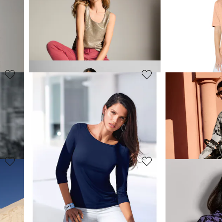
MADELEINE
MADELEINE
Topje
Shirt met boot
64,95 €
69,95 €
119,95 €
+2 K
MADELEINE
MADELEINE
Sweatshirt met glamoureuze touch
Shirt
Sweatshirt
99,95 €
59,95 €
99,95 €
MADELEINE
MADELEINE
on
Sweatshirt met kabelpatroon
109,95 €
29,95 €
109,95 €