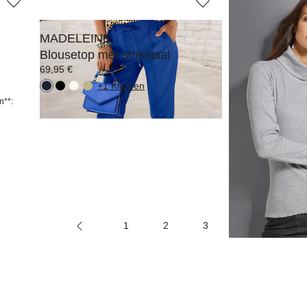
MADELEINE
MADELEINE
Blousetop met striksjaal
Shirt
69,95 €
59,95 €
99,95 €
+1 Kleuren
n**:
1
2
3
4
5