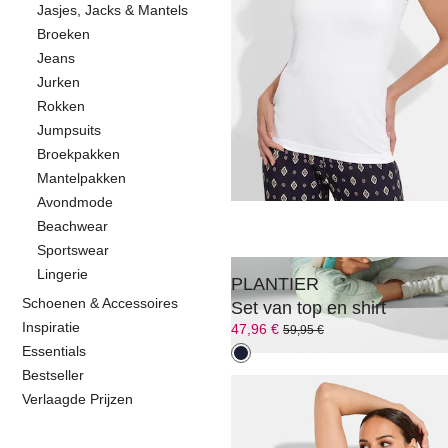
Jasjes, Jacks & Mantels
Broeken
Jeans
MADELEINE
Jurken
Shirt met halve mouw
Rokken
59,95 €
Jumpsuits
+6 Kleuren
Broekpakken
Mantelpakken
Avondmode
Beachwear
Sportswear
Lingerie
PLANTIER
Schoenen & Accessoires
Set van top en shirt
Inspiratie
47,96 €
59,95 €
Essentials
Bestseller
Verlaagde Prijzen