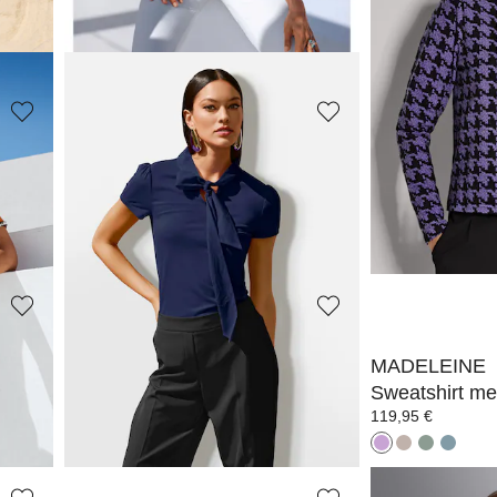
+1 Kleuren
+1 K
Laagste prijs van de
44,95 €
(-33%)
MADELEINE
MADELEINE
Shirt met boothals
Sweatshirt
69,95 €
109,95 €
169,95 €
+2 Kleuren
MADELEINE
MADELEINE
Poloshirt met luipaardprint
139,95 €
119,95 €