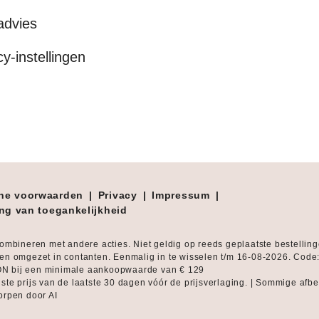
advies
cy-instellingen
ne voorwaarden
|
Privacy
|
Impressum
|
ing van toegankelijkheid
combineren met andere acties. Niet geldig op reeds geplaatste bestellin
en omgezet in contanten. Eenmalig in te wisselen t/m 16-08-2026. Code
 bij een minimale aankoopwaarde van € 129
ste prijs van de laatste 30 dagen vóór de prijsverlaging. | Sommige afb
orpen door AI