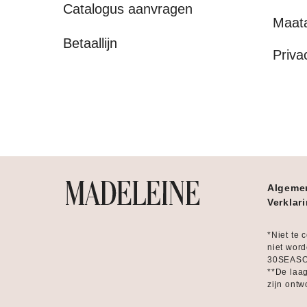
Catalogus aanvragen
Maat
Betaallijn
Priva
Algeme
Verklar
*Niet te 
niet word
30SEASON
**De laag
zijn ontw