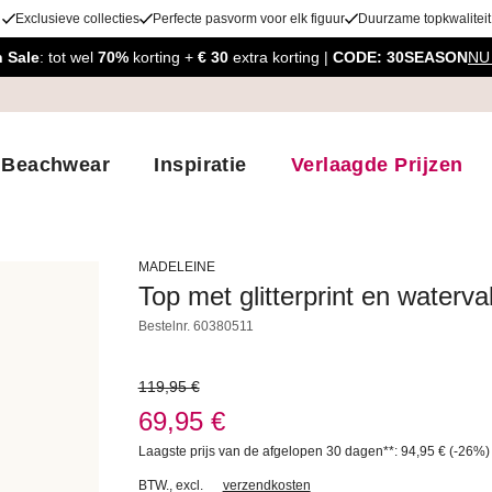
Exclusieve collecties
Perfecte pasvorm voor elk figuur
Duurzame topkwaliteit
 Sale
: tot wel
70%
korting +
€ 30
extra korting |
CODE: 30SEASON
NU
Beachwear
Inspiratie
Verlaagde Prijzen
MADELEINE
Top met glitterprint en waterva
Bestelnr.
60380511
119,95 €
69,95 €
Laagste prijs van de afgelopen 30 dagen**: 94,95 €
(-26%
BTW.
,
excl.
verzendkosten