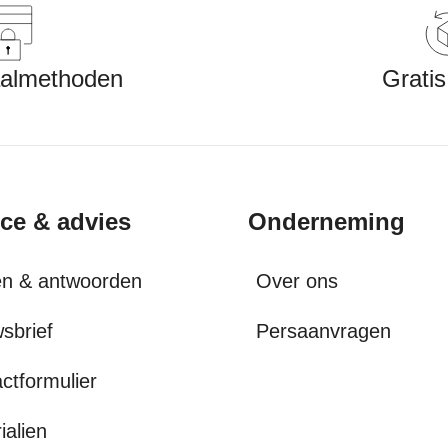
aalmethoden
Gratis
ice & advies
Onderneming
en & antwoorden
Over ons
sbrief
Persaanvragen
ctformulier
ialien