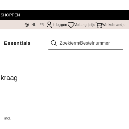
 SHOPPEN
NL
FR
Inloggen
Verlanglijstje
Winkelmandje
Essentials
Zoeken
lkraag
)
|
incl.