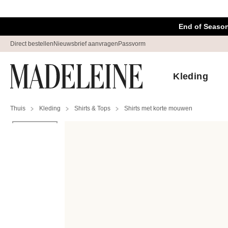
Navigatie overslaan, direct naar content
End of Season
Direct bestellen
Nieuwsbrief aanvragen
Passvorm
Kleding
Thuis
Kleding
Shirts & Tops
Shirts met korte mouwen