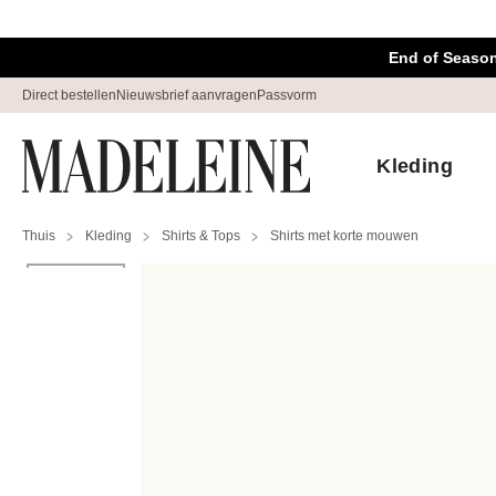
Navigatie overslaan, direct naar content
End of Season
Direct bestellen
Nieuwsbrief aanvragen
Passvorm
Kleding
Thuis
Kleding
Shirts & Tops
Shirts met korte mouwen