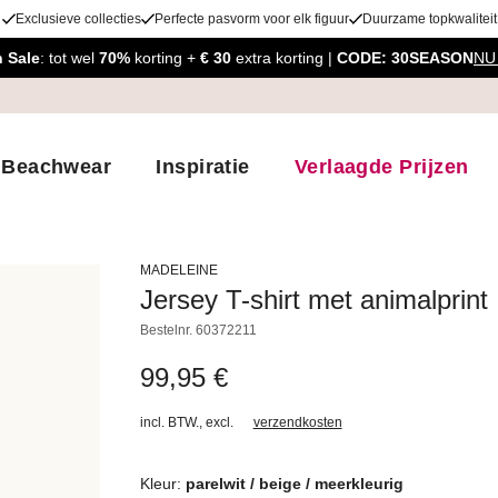
Exclusieve collecties
Perfecte pasvorm voor elk figuur
Duurzame topkwaliteit
 Sale
: tot wel
70%
korting +
€ 30
extra korting |
CODE: 30SEASON
NU
Beachwear
Inspiratie
Verlaagde Prijzen
MADELEINE
Jersey T-shirt met animalprint
Bestelnr.
60372211
99,95 €
incl. BTW.
,
excl.
verzendkosten
Kleur:
parelwit / beige / meerkleurig