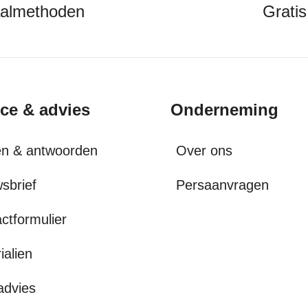
aalmethoden
Gratis
ice & advies
Onderneming
en & antwoorden
Over ons
sbrief
Persaanvragen
ctformulier
ialien
advies