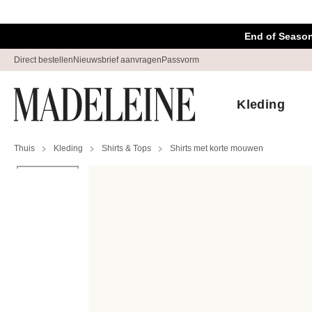
Navigatie overslaan, direct naar content
End of Season
Direct bestellen
Nieuwsbrief aanvragen
Passvorm
Kleding
Thuis
Kleding
Shirts & Tops
Shirts met korte mouwen