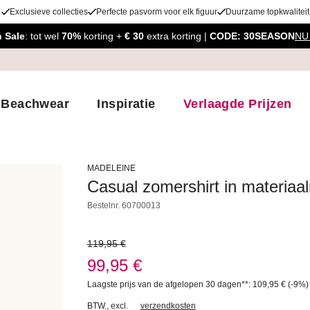
Exclusieve collecties
Perfecte pasvorm voor elk figuur
Duurzame topkwaliteit
 Sale
: tot wel
70%
korting +
€ 30
extra korting |
CODE: 30SEASON
NU
Beachwear
Inspiratie
Verlaagde Prijzen
MADELEINE
Casual zomershirt in materiaa
Bestelnr.
60700013
119,95 €
99,95 €
Laagste prijs van de afgelopen 30 dagen**: 109,95 €
(-9%
BTW.
,
excl.
verzendkosten