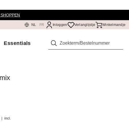
 SHOPPEN
NL
FR
Inloggen
Verlanglijstje
Winkelmandje
Essentials
Zoeken
lmix
)
|
incl.