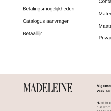
Conta
Betalingsmogelijkheden
Mater
Catalogus aanvragen
Maat
Betaallijn
Priva
Algeme
Verklar
*Niet te 
niet word