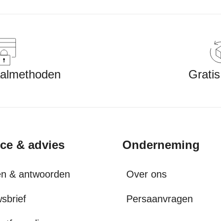
aalmethoden
Gratis
ice & advies
Onderneming
en & antwoorden
Over ons
sbrief
Persaanvragen