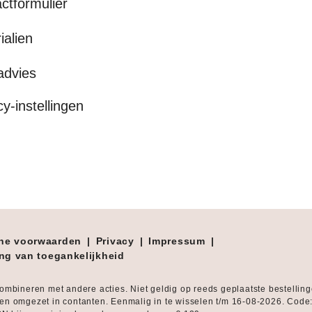
ctformulier
ialien
advies
cy-instellingen
ne voorwaarden
|
Privacy
|
Impressum
|
ing van toegankelijkheid
combineren met andere acties. Niet geldig op reeds geplaatste bestellin
en omgezet in contanten. Eenmalig in te wisselen t/m 16-08-2026. Code