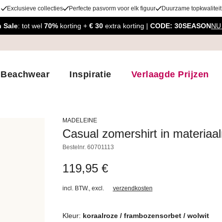
Exclusieve collecties
Perfecte pasvorm voor elk figuur
Duurzame topkwaliteit
 Sale
: tot wel
70%
korting +
€ 30
extra korting |
CODE: 30SEASON
NU
Beachwear
Inspiratie
Verlaagde Prijzen
MADELEINE
Casual zomershirt in materiaa
Bestelnr.
60701113
119,95 €
incl. BTW.
,
excl.
verzendkosten
Kleur:
koraalroze / frambozensorbet / wolwit