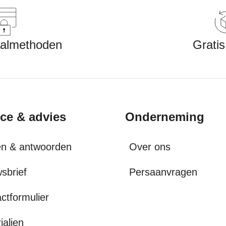
aalmethoden
Gratis
ice & advies
Onderneming
en & antwoorden
Over ons
sbrief
Persaanvragen
ctformulier
ialien