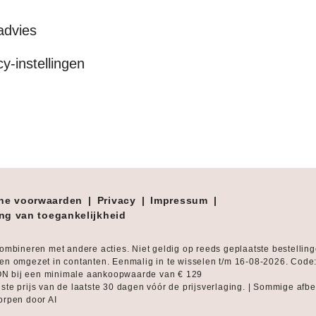
advies
cy-instellingen
ne voorwaarden
|
Privacy
|
Impressum
|
ing van toegankelijkheid
combineren met andere acties. Niet geldig op reeds geplaatste bestellin
en omgezet in contanten. Eenmalig in te wisselen t/m 16-08-2026. Code
 bij een minimale aankoopwaarde van € 129
ste prijs van de laatste 30 dagen vóór de prijsverlaging. | Sommige afb
orpen door AI