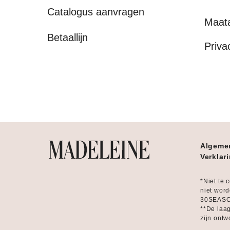
Catalogus aanvragen
Maat
Betaallijn
Priva
Algeme
Verklar
*Niet te 
niet word
30SEASON
**De laag
zijn ontw