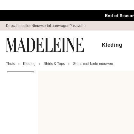
Navigatie overslaan, direct naar content
End of Season
Direct bestellen
Nieuwsbrief aanvragen
Passvorm
Kleding
Thuis
Kleding
Shirts & Tops
Shirts met korte mouwen