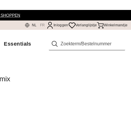
 SHOPPEN
NL
FR
Inloggen
Verlanglijstje
Winkelmandje
Essentials
Zoeken
lmix