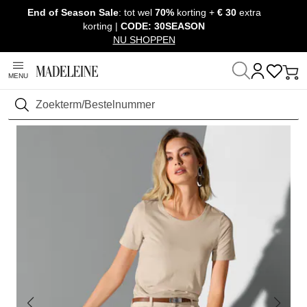
End of Season Sale
: tot wel
70%
korting +
€ 30
extra
Navigatie overslaan, direct naar content
korting |
CODE: 30SEASON
NU SHOPPEN
MENU
Thuis
Kleding
Shirts & Tops
Shirts met korte mouwen
Zoeken