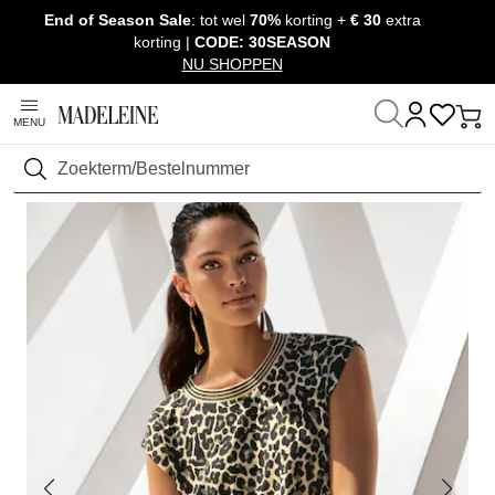
End of Season Sale
: tot wel
70%
korting +
€ 30
extra
Navigatie overslaan, direct naar content
korting |
CODE: 30SEASON
NU SHOPPEN
MENU
Thuis
Kleding
Shirts & Tops
Shirts met korte mouwen
Zoeken