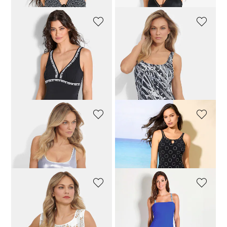
VANYA
VANYA
Badpak met vrouwelijke biesjes
Badpak met geraffineerd rugdecolleté
89,96 €
119,95 €
79,96 €
99,95 €
Laagste prijs van de afgelopen 30
dagen**: 99,95 €
(-20%)
LIDEA
ANITA CARE
Metallic badpak met diepe rugdecolleté
Badpak met halternek en geraffineerde bandjes
71,96 €
89,95 €
87,96 €
109,95 €
NINA V. C.
VANYA
Mouwloze top met broderie anglaise
Multistyle jumpsuit
39,96 €
49,95 €
111,96 €
139,95 €