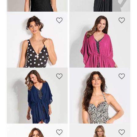
dagen**: 71,96 €
(-12%)
dagen**: 82,46 €
(-6%)
VANYA
VANYA
Badpak met polkadots
Strandblouse
104,97 €
149,95 €
34,97 €
49,95 €
Laagste prijs van de afgelopen 30
Laagste prijs van de afgelopen 30
dagen**: 119,96 €
(-12%)
dagen**: 39,96 €
(-12%)
VANYA
VANYA
Strandblouse
Vormgevende tankini met beugels
34,97 €
49,95 €
87,96 €
109,95 €
Laagste prijs van de afgelopen 30
dagen**: 39,96 €
(-12%)