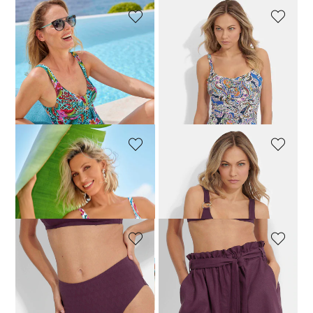
MISS MARY
SUSA
Badpak zonder beugels in een all-over print
Badpak met verstelbare bandjes
63,99 €
79,99 €
79,96 €
99,95 €
Laagste prijs van de afgelopen 30
dagen**: 79,99 €
(-20%)
ANITA CARE
ROSA FAIA
Badpak met geraffineerd decolleté
Bikinitop met jacquardmotief
95,96 €
119,95 €
63,96 €
79,95 €
ROSA FAIA
ROSA FAIA
Bikinibroekje met jacquarddessin
Linnen short met elastische tailleban
31,96 €
39,95 €
55,96 €
69,95 €