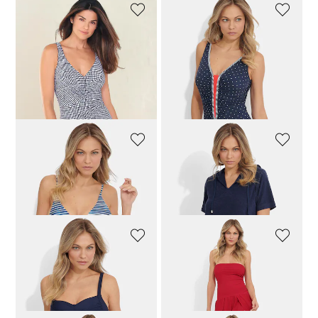
VANYA
VANYA
Badpak met rokje en wikkellook
Badpak met stippen en V-hals
119,96 €
149,95 €
87,96 €
109,95 €
Laagste prijs van de afgelopen 30
dagen**: 109,95 €
(-20%)
NATURANA
PLANTIER
Badpak met verstelbare bandjes
Badstof jurk met capuchon
55,96 €
69,95 €
47,96 €
59,95 €
SUSA
VANYA
Figuurvriendelijk badpak met plooitjes
Multistyle jumpsuit
79,96 €
99,95 €
111,96 €
139,95 €