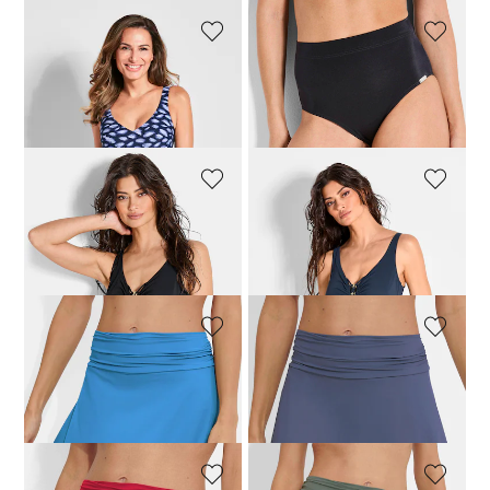
VANYA
VANYA
Shaping badpak
Bikinibroekje met een brede tailleband
97,46 €
129,95 €
27,96 €
34,95 €
VANYA
VANYA
Badpak met elegante plooien
Badpak met elegante plooien
134,96 €
179,95 €
134,96 €
179,95 €
VANYA
VANYA
Zwemrok met binnenbroekje
Zwemrok met binnenbroekje
55,96 €
69,95 €
63,96 €
79,95 €