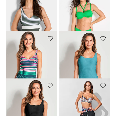
VANYA
VANYA
Badpak in streeplook
Bikini met bandjes op verschillende manieren te dragen
69,97 €
99,95 €
125,30 €
179,00 €
Laagste prijs van de afgelopen 30
Laagste prijs van de afgelopen 30
dagen**: 74,96 €
(-6%)
dagen**: 134,25 €
(-6%)
VANYA
VANYA
Badpak
Badpak
83,97 €
119,95 €
62,97 €
89,95 €
Laagste prijs van de afgelopen 30
Laagste prijs van de afgelopen 30
dagen**: 95,96 €
(-12%)
dagen**: 71,96 €
(-12%)
VANYA
VANYA
Badpak
Veelzijdige rok met kleurrijke print
62,97 €
89,95 €
76,97 €
109,95 €
Laagste prijs van de afgelopen 30
Laagste prijs van de afgelopen 30