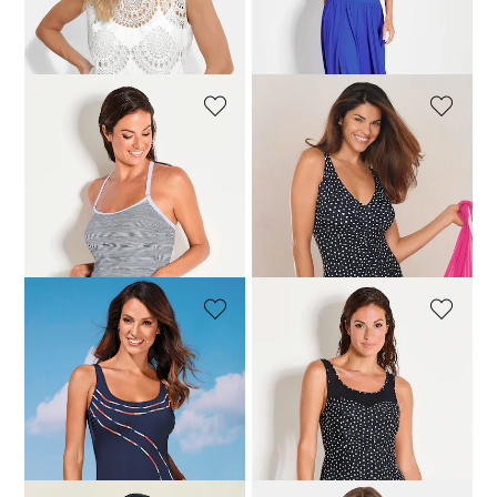
Laagste prijs van de afgelopen 30
dagen**: 49,95 €
(-20%)
VANYA
VANYA
Tankini in marinelook met strepen
Badpak met stippen
87,96 €
109,95 €
95,96 €
119,95 €
Laagste prijs van de afgelopen 30
dagen**: 119,95 €
(-20%)
VANYA
VANYA
Badpak met bandjes
Badpak met rokje
79,96 €
99,95 €
112,46 €
149,95 €
Laagste prijs van de afgelopen 30
dagen**: 99,95 €
(-20%)