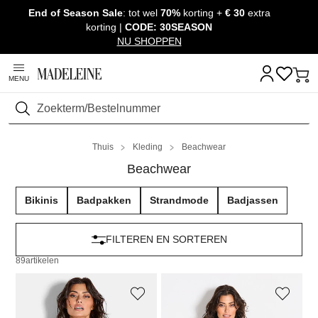
End of Season Sale
: tot wel
70%
korting +
€ 30
extra
Navigatie overslaan, direct naar content
korting |
CODE: 30SEASON
NU SHOPPEN
MENU
Zoeken
Thuis
Kleding
Beachwear
Beachwear
Bikinis
Badpakken
Strandmode
Badjassen
FILTEREN EN SORTEREN
89
artikelen