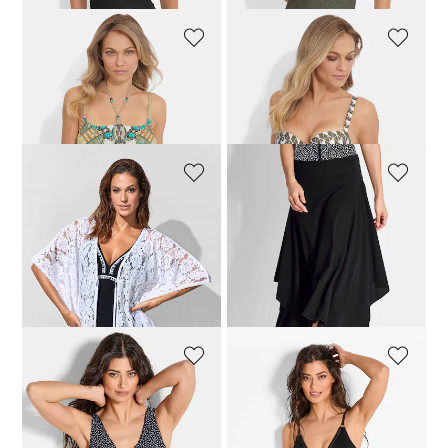
VANYA
VANYA
Bandeau-bikini met halternek
Beugelbikini met zachte cups
143,96 €
179,95 €
143,96 €
179,95 €
VANYA
VANYA
Strandblouse van lichte kant
Multistyle rok met een brede tailleband
67,46 €
89,95 €
82,46 €
109,95 €
Laagste prijs van de afgelopen 30
dagen**: 109,95 €
(-25%)
VANYA
VANYA
Badpak met een stippenmotief
Badpak met uitneembare softcups
111,96 €
139,95 €
79,96 €
99,95 €