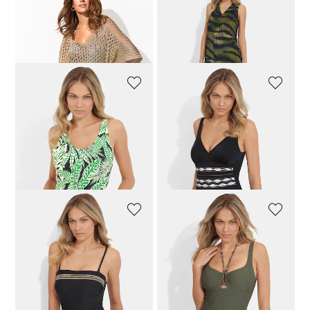
VANYA
HUTSCHREUTHER
Poncho in gehaakte look
Smalle pop-over jurk
143,96 €
179,95 €
95,96 €
119,95 €
SUSA
CHARMLINE
Badpak met bloemenpatroon
Badpak met licht shaping-effect
75,96 €
94,95 €
95,96 €
119,95 €
Laagste prijs van de afgelopen 30
dagen**: 94,95 €
(-20%)
CHARMLINE
OPERA
Badpak met medium shaping-effect
Badpak met halternek en houten kralen
119,96 €
149,95 €
135,96 €
169,95 €
Laagste prijs van de afgelopen 30
dagen**: 149,95 €
(-20%)