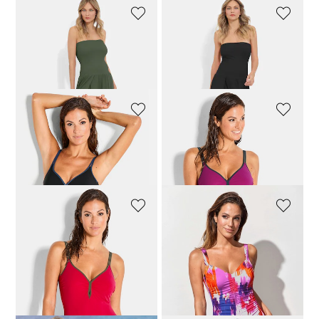
VANYA
VANYA
Multistyle jumpsuit
Multistyle jumpsuit
111,96 €
139,95 €
111,96 €
139,95 €
VANYA
VANYA
Badpak met vrouwelijke halslijn
Badpak met vrouwelijke halslijn
112,46 €
149,95 €
112,46 €
149,95 €
VANYA
VANYA
Badpak met vrouwelijke halslijn
Badpak met plooitjes
112,46 €
149,95 €
119,96 €
149,95 €
Laagste prijs van de afgelopen 30
dagen**: 149,95 €
(-20%)