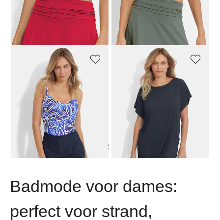
VANYA
VANYA
Zwemrok met binnenbroekje
Zwemrok met binnenbroekje
55,96 €
69,95 €
63,96 €
79,95 €
VANYA
VANYA
Zwemrok met binnenbroekje en kleine split
Strandjurk met opgestikte zakken
55,96 €
69,95 €
71,96 €
89,95 €
1
2
Badmode voor dames:
perfect voor strand,