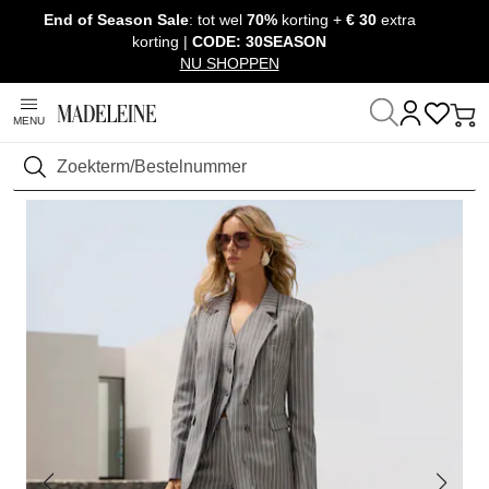
End of Season Sale
: tot wel
70%
korting +
€ 30
extra
Navigatie overslaan, direct naar content
korting |
CODE: 30SEASON
NU SHOPPEN
MENU
Thuis
Kleding
Blazers & colberts
Blazers
Zoeken