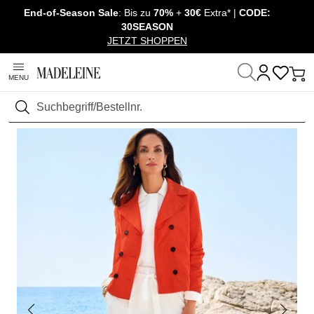
End-of-Season Sale
: Bis zu
70%
+
30€
Extra* |
CODE:
Überspringe Navigation, direkt zum Content
30SEASON
JETZT SHOPPEN
MENU
Startseite
Sale
Outlet
Jacken & Mäntel
Suchen