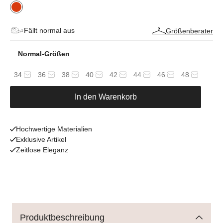
Fällt normal aus
Größenberater
Normal-Größen
34
36
38
40
42
44
46
48
In den Warenkorb
Hochwertige Materialien
Exklusive Artikel
Zeitlose Eleganz
Produktbeschreibung