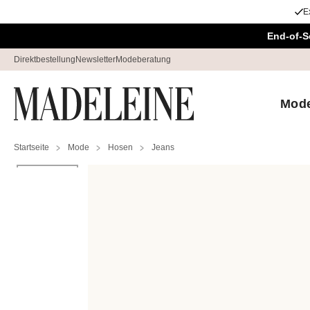
E
Überspringe Navigation, direkt zum Content
End-of-S
Direktbestellung
Newsletter
Modeberatung
Mod
Startseite
Mode
Hosen
Jeans