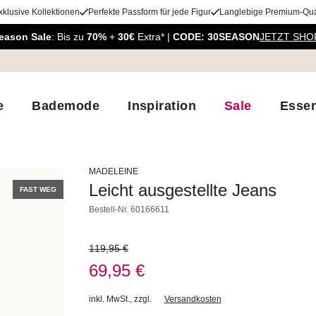
xklusive Kollektionen
Perfekte Passform für jede Figur
Langlebige Premium-Qual
eason Sale
: Bis zu
70%
+
30€
Extra* |
CODE: 30SEASON
JETZT SHO
e
Bademode
Inspiration
Sale
Essen
MADELEINE
Leicht ausgestellte Jeans
FAST WEG
Bestell-Nr.
60166611
119,95 €
69,95 €
inkl. MwSt.
,
zzgl.
Versandkosten