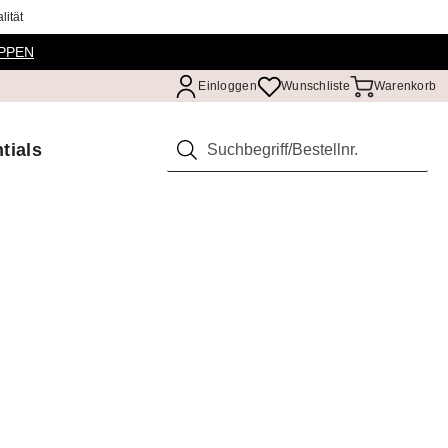
ität
PPEN
Einloggen
Wunschliste
Warenkorb
tials
Suchen