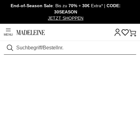
End-of-Season Sale
: Bis zu
70%
+
30€
Extra* |
CODE:
Überspringe Navigation, direkt zum Content
30SEASON
JETZT SHOPPEN
MENU
Suchen