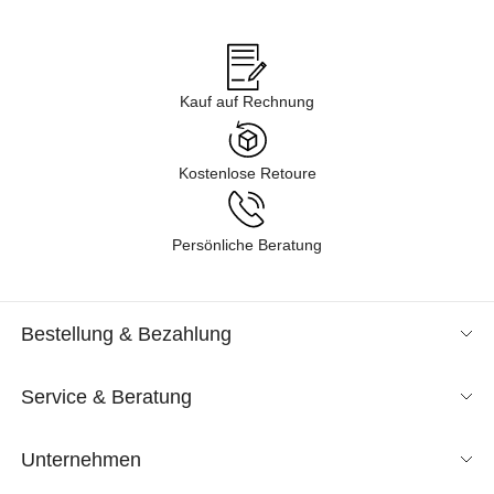
Angeboten im Sale in verschiedenen Kategorien gelangen – von
Business über Freizeit & Homewear bis zur Nachtwäsche. Lassen
Sie sich durch unsere Kollektion inspirieren und finden Sie neue
Lieblingsstücke für Ihren Kleiderschrank. Tauchen Sie ein in
Kauf auf Rechnung
unsere Shoppingwelt und lassen Sie sich exklusive Mode
entspannt nach Hause liefern. Wir sind gespannt, was Sie
entdecken!
Kostenlose Retoure
Persönliche Beratung
Bestellung & Bezahlung
Service & Beratung
Unternehmen