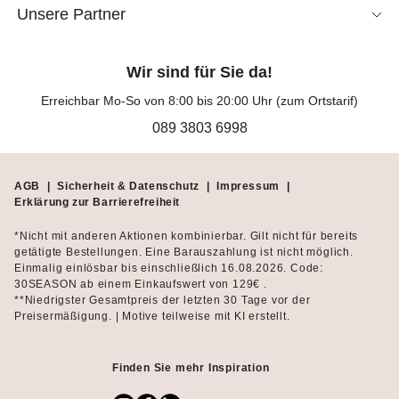
Anlässe geeignet. Kombinieren Sie Ihr Shirt mit verschiedenen
Unsere Partner
Röcken
und
Hosen
, um zu testen, wie Sie den Look variieren
können.
Wir sind für Sie da!
Das 3/4-Arm-Shirt für Damen: die schönsten
Erreichbar Mo-So von 8:00 bis 20:00 Uhr (zum Ortstarif)
Materialien
089 3803 6998
Bei MADELEINE Mode finden Sie Shirts mit 3/4-Arm aus ganz
unterschiedlichen Materialien. An heißen Tagen trägt sich ein
AGB
|
Sicherheit & Datenschutz
|
Impressum
|
Shirt aus reiner Baumwolle sehr angenehm. Das Material ist
Erklärung zur Barrierefreiheit
natürlich, antiallergen und lässt Ihre Haut atmen. Je nach
Veredelung und Verarbeitung ist das Baumwollshirt knitterarm
*Nicht mit anderen Aktionen kombinierbar. Gilt nicht für bereits
oder verfügt über einen edlen Glanz. Viskose und Lyocell sind
getätigte Bestellungen. Eine Barauszahlung ist nicht möglich.
Fasern, die in einem chemischen Prozess aus Zellstoff
Einmalig einlösbar bis einschließlich 16.08.2026. Code:
30SEASON ab einem Einkaufswert von 129€ .
hergestellt werden. Sehr angenehm ist, dass Sie ein 3/4-Arm-
**Niedrigster Gesamtpreis der letzten 30 Tage vor der
Shirt aus einer dieser innovativen Fasern lange tragen können,
Preisermäßigung. | Motive teilweise mit KI erstellt.
ohne dass es knittert oder an den Ellenbogen ausbeult. Ein
weiterer Vorteil ist, dass die Materialien schnell trocknen. T-
Shirts mit 3/4-Arm, die aus elastischen Materialien gefertigt sind,
Finden Sie mehr Inspiration
überzeugen mit einer hervorragenden Passform, die auch nach
der Wäsche erhalten bleibt. Eine Besonderheit ist die elastische