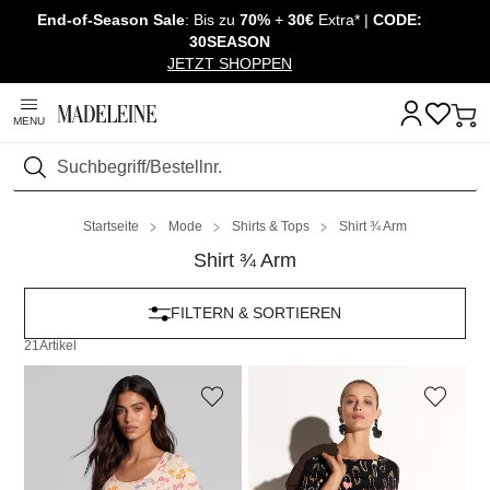
End-of-Season Sale
: Bis zu
70%
+
30€
Extra* |
CODE:
Überspringe Navigation, direkt zum Content
30SEASON
JETZT SHOPPEN
MENU
Suchen
Startseite
Mode
Shirts & Tops
Shirt ¾ Arm
Shirt ¾ Arm
FILTERN & SORTIEREN
21
Artikel
MADELEINE
MADELEINE
Kurzarm-Shirt mit Sommerprint
Stretchshirt mit Schuhprint
69,95 €
59,95 €