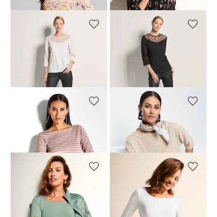
MADELEINE
MADELEINE
Rundhals-Shirt mit Spitze
Rundhals-Shirt mit Spitze
39,95 €
79,95 €
44,95 €
79,95 €
30-Tage-Bestpreis**: 49,95 €
(-20%)
MADELEINE
MADELEINE
Ringelshirt mit 3/4-Ärmeln
Shirt mit Fledermaus-Ärmeln
39,95 €
69,95 €
79,95 €
99,95 €
MADELEINE
MADELEINE
Shirt mit U-Boot-Ausschnitt
Shirt mit U-Boot-Ausschnitt
44,95 €
59,95 €
59,95 €
+2 Farbe
+2 Farbe