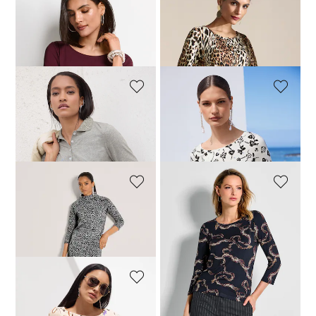
MADELEINE
MADELEINE
Shirt mit U-Boot-Ausschnitt
Shirt mit Leo-Print und 3/4-Arm
59,95 €
79,95 €
+2 Farbe
MADELEINE
MADELEINE
Poloshirt mit verziertem Kragen
Shirt mit Fantasy-Print und Strass
89,95 €
89,95 €
MADELEINE
MADELEINE
Gemustertes Sweatshirt mit Stehkragen
Viskose-Shirt mit Schlangenprint
119,95 €
79,95 €
MADELEINE