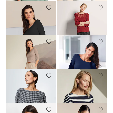
MADELEINE
MADELEINE
Shirt mit U-Boot-Ausschnitt
Rundhals-Shirt mit Spitze
59,95 €
24,95 €
79,95 €
+2 Farbe
MADELEINE
MADELEINE
Shirt mit U-Boot-Ausschnitt
Shirt mit U-Boot-Ausschnitt
59,95 €
59,95 €
+2 Farbe
+2 Farbe
MADELEINE
MADELEINE
Shirt mit Fledermaus-Ärmeln
Ringelshirt mit 3/4-Ärmeln
49,95 €
99,95 €
69,95 €