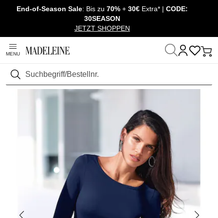
End-of-Season Sale
: Bis zu
70%
+
30€
Extra* |
CODE:
Überspringe Navigation, direkt zum Content
30SEASON
JETZT SHOPPEN
MENU
Startseite
Mode
Shirts & Tops
Shirt ¾ Arm
Suchen