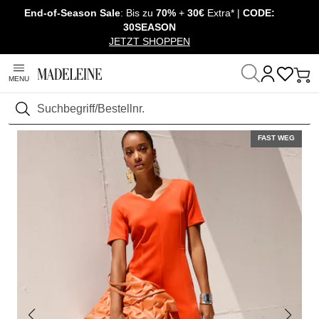
End-of-Season Sale
: Bis zu
70%
+
30€
Extra* |
CODE:
Überspringe Navigation, direkt zum Content
30SEASON
JETZT SHOPPEN
MENU
Startseite
Mode
Kleider
Etuikleider
Suchen
FAST WEG