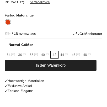
inkl. MwSt.
,
zzgl.
Versandkosten
Farbe:
blutorange
Fällt normal aus
Größenberater
Normal-Größen
34
36
38
40
42
44
46
48
In den Warenkorb
Hochwertige Materialien
Exklusive Artikel
Zeitlose Eleganz