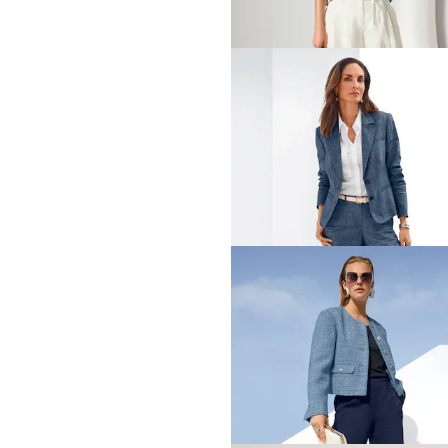
MADELEINE
Weite Hose mit Crinkle-Eff
79,95 €
129,95 €
MADELEINE
Highwaist-Bermudas aus L
74,95 €
119,95 €
+2 Farbe