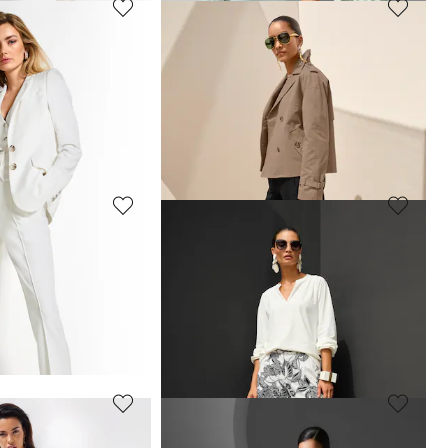
MADELEINE
 ohne Bund
Leinen-Bermuda mit floralem Print
99,95 €
129,95 €
 69,95 €
(-14%)
30-Tage-Bestpreis**: 119,95 €
(-16%)
MADELEINE
ose mit Leinen
Schmale Jacquardhose mit Minimaldessin
59,95 €
99,95 €
 79,95 €
(-12%)
30-Tage-Bestpreis**: 79,95 €
(-25%)