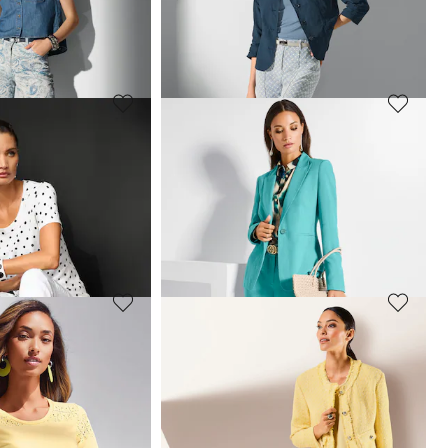
79,95 €
139,95 €
+1 Farbe
MADELEINE
Stretch-Hose mit Zier-Reißverschlüssen
Jersey-Hose mit Piqué-Struktur
79,95 €
139,95 €
30-Tage-Bestpreis**: 89,95 €
(-11%)
MADELEINE
 Paisley-Print
Schmale Jacquardhose mit Minimaldessin
59,95 €
99,95 €