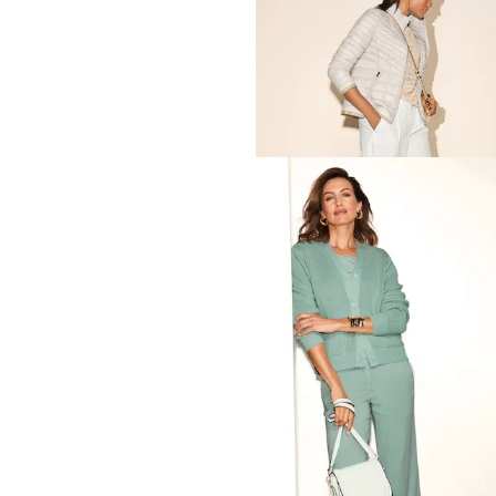
MADELEINE
Klassische Hose mit Bügelf
69,95 €
129,95 €
30-Tage-Bestpreis**: 89,95 €
(-22%)
MADELEINE
Schlanke Hose zum Schlü
69,95 €
119,95 €
30-Tage-Bestpreis**: 94,95 €
(-26%)
MADELEINE
Cargo-Hose zum Schlüpfe
89,95 €
129,95 €