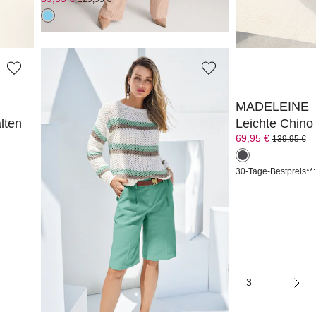
30-Tage-Bestpreis**:
MADELEINE
MADELEINE
lten
Bundfalten-Bermuda
Leichte Chino
59,95 €
69,95 €
119,95 €
139,95 €
30-Tage-Bestpreis**: 79,95 €
(-25%)
30-Tage-Bestpreis**:
1
2
3