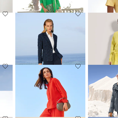
30-Tage-Bestpreis**: 79,95 €
(-12%)
30-Tage-Bestpreis**:
MADELEINE
MADELEINE
ekt
Schlanke Five-Pocket mit Stretch-Komfort
69,95 €
69,95 €
139,95 €
119,95 €
+1 Farbe
30-Tage-Bestpreis**:
30-Tage-Bestpreis**: 79,95 €
(-12%)
MADELEINE
MADELEINE
einen
Weite Jerseyhose
89,95 €
59,95 €
129,95 €
89,95 €
+3 F
30-Tage-Bestpreis**: 99,95 €
(-10%)
30-Tage-Bestpreis**: