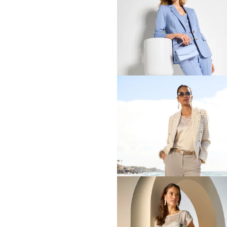
MADELEINE
Gerade Hose
69,95 €
119,95 €
MADELEINE
Chino-Hose mit Bundfalten
39,95 €
89,95 €
30-Tage-Bestpreis**: 69,95 €
(-42%)
MADELEINE
Bootcut-Hose zum Schlüpf