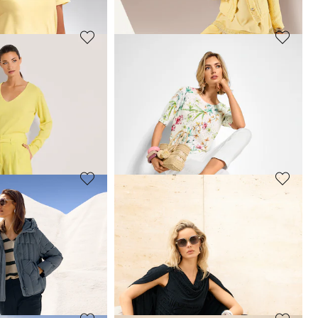
 84,95 €
(-29%)
MADELEINE
Leicht ausgestellte Bügelfalten-Hose
Weite Sommerhose aus Lyocell und Leinen
69,95 €
159,95 €
 89,95 €
(-22%)
30-Tage-Bestpreis**: 109,95 €
(-36%)
MADELEINE
Enge Hose mit Reißverschlusstaschen
Bermudas mit Bund- und Bügelfalten
59,95 €
99,95 €
arbe
 69,95 €
(-14%)