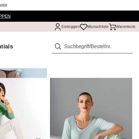
ität
PPEN
Einloggen
Wunschliste
Warenkorb
tials
Suchen