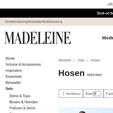
E
Überspringe Navigation, direkt zum Content
End-of-S
Direktbestellung
Newsletter
Modeberatung
Mod
Mode
Startseite
Sale
Hosen
Schuhe & Accessoires
Hosen
Inspiration
168
Artikel
Essentials
Bestseller
Sale
Sortieren
Sale
Far
Shirts & Tops
Blusen & Hemden
Pullover & Strick