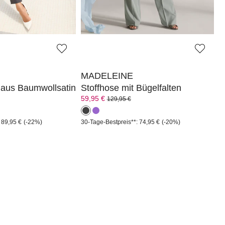
 89,95 €
(-33%)
30-Tage-Bestpreis**: 69,95 €
(-14%)
MADELEINE
 aus Baumwollsatin
Stoffhose mit Bügelfalten
59,95 €
129,95 €
 89,95 €
(-22%)
30-Tage-Bestpreis**: 74,95 €
(-20%)