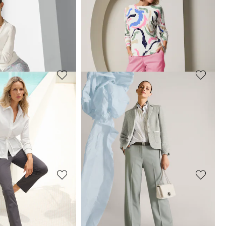
MADELEINE
im Cargo-Look
Schlanke Five-Pocket mit Lochstickerei
69,95 €
99,95 €
30-Tage-Bestpreis**: 79,95 €
(-12%)
MADELEINE
Weite Bügelfaltenhose mit Stickerei
Chino-Hose mit gepflegter Note
89,95 €
129,95 €
 169,95 €
(-5%)
30-Tage-Bestpreis**: 99,95 €
(-10%)
MADELEINE
Blumen-Druckhose im 5-Pocket-Stil
7/8-Hose zum Schlüpfen
59,95 €
89,95 €