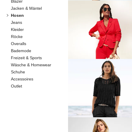
Blazer
Jacken & Mäntel
Hosen
MADELEINE
Jeans
Weite Hose im Ajour-Look
Kleider
59,95 €
119,95 €
Röcke
Overalls
30-Tage-Bestpreis**: 79,95 €
(-25%)
Bademode
Freizeit & Sports
Wäsche & Homewear
Schuhe
MADELEINE
Accessoires
Bermuda mit Fransen
Outlet
49,95 €
89,95 €
30-Tage-Bestpreis**: 59,95 €
(-16%)