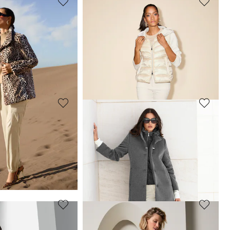
MADELEINE
rmudas aus Leinen
Chinohose mit Bügelfalten
69,95 €
119,95 €
arbe
30-Tage-Bestpreis**: 89,95 €
(-22%)
MADELEINE
se mit Bügelfalten
Jersey-Hose mit edlem Jacquard
49,95 €
119,95 €
30-Tage-Bestpreis**: 79,95 €
(-37%)