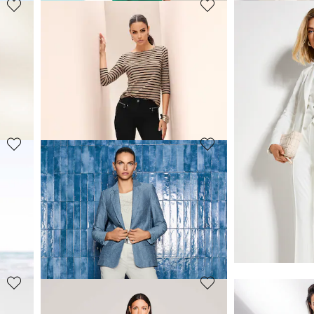
MADELEINE
MADELEINE
Bedruckte Sommerhose mit weiter Beinform
Schmale Hose
69,95 €
59,95 €
129,95 €
119,95 €
30-Tage-Bestpreis**: 79,95 €
(-12%)
30-Tage-Bestpreis**:
MADELEINE
MADELEINE
Gerade Hose
Bügelfalten-H
69,95 €
69,95 €
119,95 €
129,95 €
30-Tage-Bestpreis**: