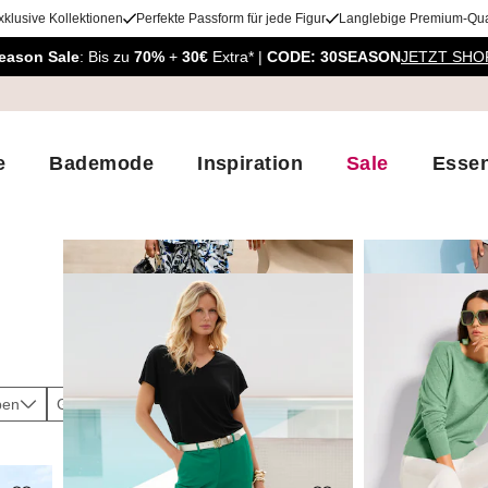
xklusive Kollektionen
Perfekte Passform für jede Figur
Langlebige Premium-Qual
eason Sale
: Bis zu
70%
+
30€
Extra* |
CODE: 30SEASON
JETZT SHO
e
Bademode
Inspiration
Sale
Essen
ben
Größen