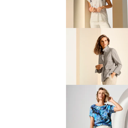
79,95 €
129,95 €
+1 Farbe
30-Tage-Bestpreis**: 89,95 €
(-11%)
MADELEINE
Hose mit Stretch-Komfort
59,95 €
139,95 €
30-Tage-Bestpreis**: 109,95 €
(-45%)
MADELEINE
59,95 €
119,95 €