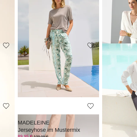
MADELEINE
MADELEINE
alten
Jersey-Schlupfhose mit weitem Bein
Schlupfhose 
99,95 €
79,95 €
179,95 €
129,95 €
30-Tage-Bestpreis**: 139,95 €
(-28%)
MADELEINE
MADELEINE
pfen
Weite Hose mit Nadelstreifen und Leinen
89,95 €
159,95 €
139,95 €
229,95 €
30-Tage-Bestpreis**:
MADELEINE
MADELEINE
n
Jerseyhose im Mustermix
89,95 €
59,95 €
129,95 €
119,95 €