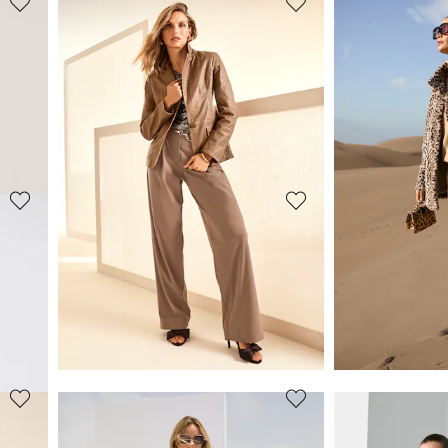
MADELEINE
MADELEINE
Culotte
Highwaist-Be
59,95 €
74,95 €
129,95 €
119,95 €
+2 F
30-Tage-Bestpreis**: 79,95 €
(-25%)
MADELEINE
MADELEINE
Bügelfaltenhose mit Bindeband
Bundfalten-Ho
64,95 €
79,95 €
119,95 €
129,95 €