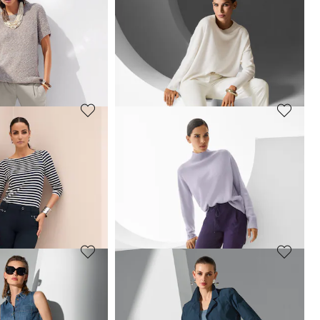
MADELEINE
 zum Schlüpfen
Culotte mit Leinen in leicht glänzender Optik
89,95 €
149,95 €
arbe
30-Tage-Bestpreis**: 139,95 €
(-35%)
 119,95 €
(-50%)
MADELEINE
m Jacquarddessin
Hose mit Madeira-Stickerei und Blumenprint
79,95 €
149,95 €
 79,95 €
(-25%)
30-Tage-Bestpreis**: 109,95 €
(-27%)
MADELEINE
t Bundfalten
Schlanke Five-Pocket mit Stretch-Komfort