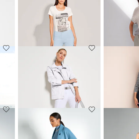
MADELEINE
MADELEINE
Stretch-Hose mit Zier-Reißverschlüssen
Bootcut-Hose
69,95 €
59,95 €
129,95 €
129,95 €
+1 F
30-Tage-Bestpreis**: 99,95 €
(-30%)
30-Tage-Bestpreis**:
MADELEINE
MADELEINE
Chinohose mit Bügelfalten
Jerseyhose i
89,95 €
59,95 €
149,95 €
119,95 €
30-Tage-Bestpreis**: 109,95 €
(-18%)
30-Tage-Bestpreis**:
MADELEINE
MADELEINE
en
Schlanke Stretch-Hose
Chino-Hose mi