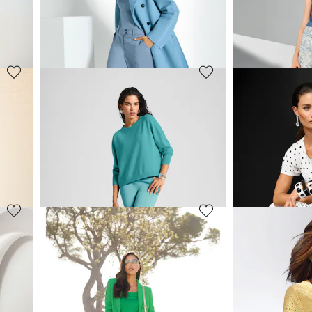
59,95 €
69,95 €
119,95 €
89,95 €
+5 Farbe
30-Tage-Bestpreis**: 84,95 €
(-29%)
MADELEINE
MADELEINE
Enge Hose mit Reißverschlusstaschen
59,95 €
79,95 €
89,95 €
129,95 €
+3 Farbe
30-Tage-Bestpreis**: 69,95 €
(-14%)
MADELEINE
MADELEINE
Slim-Fit Hose mit goldfarbenen Nadelstreifen
Culotte mit Bügelfalten
Denimhose mit
69,95 €
59,95 €
129,95 €
119,95 €