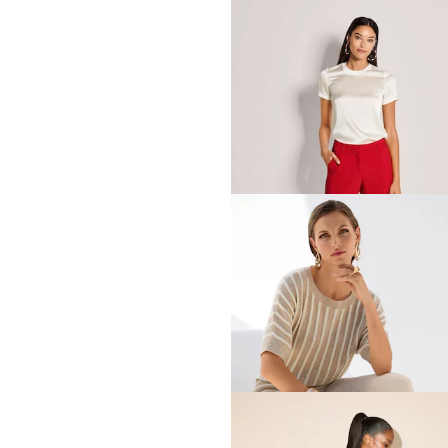
MADELEINE
Hose mit Bügelfalten
99,95 €
149,95 €
30-Tage-Bestpreis**: 109,95 €
(-9%)
MADELEINE
7/8-Hose zum Schlüpfen
59,95 €
89,95 €
30-Tage-Bestpreis**: 69,95 €
(-14%)