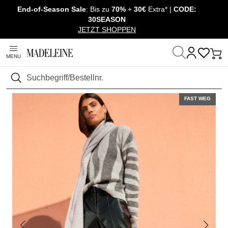
End-of-Season Sale
: Bis zu
70%
+
30€
Extra* |
CODE:
Überspringe Navigation, direkt zum Content
30SEASON
JETZT SHOPPEN
MENU
Startseite
Mode
Hosen
Lederhosen
Suchen
FAST WEG