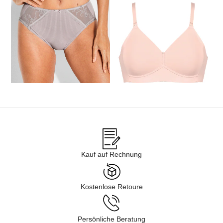
CONTURELLE
NATURANA
Taillenslip mit Spitzeneinsatz
Soft-BH ohne Bügel
35,96 €
44,95 €
34,36 €
42,95 €
1
2
3
4
5
Kauf auf Rechnung
Kostenlose Retoure
Persönliche Beratung