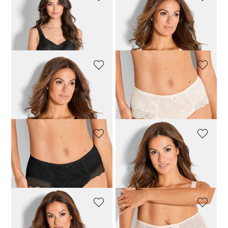
ANITA
ROSA FAIA
Figurformender Body ohne Bügel
Bügelloser BH mit Spitze
79,96 €
99,95 €
63,96 €
79,95 €
ROSA FAIA
ROSA FAIA
Bügelloser BH mit Spitze
Taillenslip aus floraler Spitze
63,96 €
79,95 €
31,96 €
39,95 €
ROSA FAIA
ROSA FAIA
Taillenslip aus floraler Spitze
Soft-BH aus Charmeuse und Spitze
31,96 €
39,95 €
47,96 €
59,95 €
ROSA FAIA
ROSA FAIA