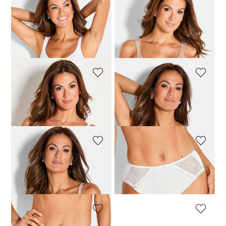
FELINA
FELINA
Bügelloser BH mit Spacer-Cups
Bügelloser BH mit Spacer-Cups
71,96 €
89,95 €
71,96 €
89,95 €
30-Tage-Bestpreis**: 89,95 €
(-20%)
FELINA
CONTURELLE
Bügel-BH mit grafischer Stickerei
Bügel-BH mit Spacer-Cups
55,96 €
69,95 €
67,96 €
84,95 €
CONTURELLE
CONTURELLE
Bügel-BH mit Spacer-Cups
Taillenslip mit Spitzeneinsatz
67,96 €
84,95 €
35,96 €
44,95 €