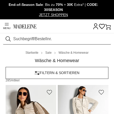
End-of-Season Sale
: Bis zu
70%
+
30€
Extra* |
CODE:
Überspringe Navigation, direkt zum Content
30SEASON
JETZT SHOPPEN
MENU
Suchen
Startseite
Sale
Wäsche & Homewear
Wäsche & Homewear
FILTERN & SORTIEREN
285
Artikel
MADELEINE
MADELEINE
Sweatjacke in flauschiger Nicki-Qualität
Sweatjacke in flauschiger Nicki-Qualität
69,95 €
129,95 €
69,95 €
129,95 €