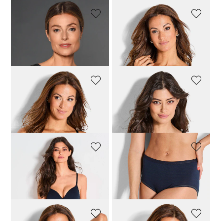
ANITA
NATURANA
Stützender BH ohne Bügel mit Mesh
Bügel-BH mit vorgeformten Cups
55,96 €
69,95 €
35,96 €
44,95 €
SPEIDEL
SPEIDEL
Bügelloser BH mit Spitze
Bügelloser BH mit Soft-Cups
47,96 €
59,95 €
31,96 €
39,95 €
SPEIDEL
SPEIDEL
Bügelloser BH mit Soft-Cups
Taillenslip in Ringeloptik
31,96 €
39,95 €
11,96 €
14,95 €