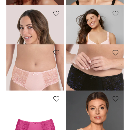
ROSA FAIA
ROSA FAIA
BH ohne Bügel mit Spacercups
BH ohne Bügel mit Spacercups
67,96 €
84,95 €
67,96 €
84,95 €
ROSA FAIA
ROSA FAIA
Taillenslip mit elastischer Spitze
Taillenslip mit elastischer Spitze
31,96 €
39,95 €
31,96 €
39,95 €
30-Tage-Bestpreis**: 39,95 €
(-20%)
ANITA
ANITA
Taillenslip in Multi-Stretch-Material
Stützender BH ohne Bügel mit Mesh
19,96 €
24,95 €
55,96 €
69,95 €
+1 Farbe