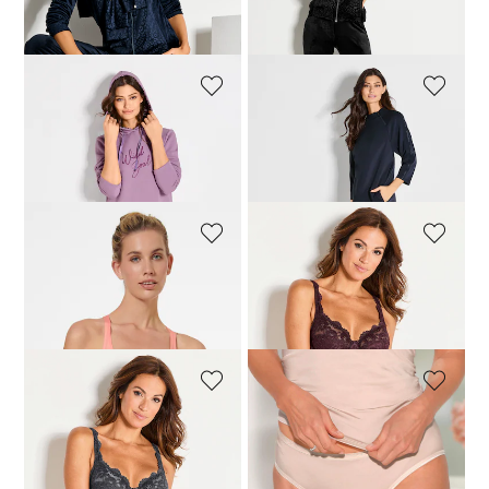
30-Tage-Bestpreis**: 44,95 €
(-22%)
COMODO
BARBARA LEBEK
Lässiges Sweatkleid mit Kapuze
Sweatkleid mit Raglanärmeln
67,46 €
89,95 €
71,96 €
89,95 €
MADELEINE
SASSA
Bustier
Hüftslip aus femininer Spitze
29,98 €
59,95 €
10,36 €
12,95 €
SASSA
SYLVIA SPEIDEL
Hüftslip aus femininer Spitze
Minimalistischer Taillenslip
10,36 €
12,95 €
15,96 €
19,95 €