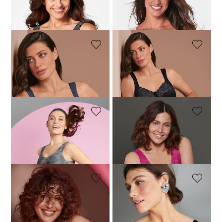
Entlastungs-BH mit Spitze
Komfort-BH mit Blütenoptik
55,96 €
69,95 €
51,96 €
64,95 €
ANITA
ANITA
Komfort-BH mit Blütenoptik
Komfort-BH mit Blütenoptik
51,96 €
64,95 €
51,96 €
64,95 €
ANITA
ANITA
Bustier aus floraler Spitze
Bustier aus floraler Spitze
47,96 €
59,95 €
47,96 €
59,95 €
+3 Farbe
+3 Farbe
ANITA
ANITA
BH ohne Bügel mit floraler Spitze
BH ohne Bügel mit floraler Spitze
51,96 €
64,95 €
51,96 €
64,95 €