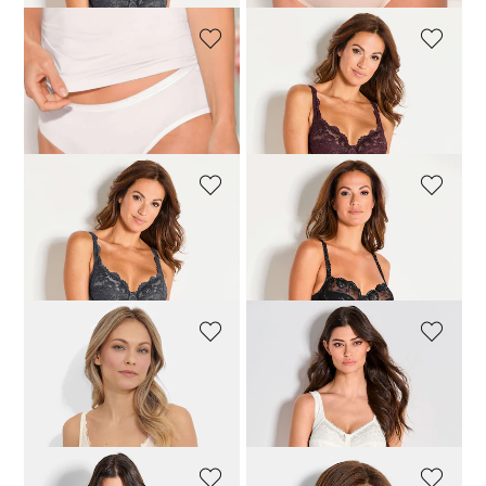
SYLVIA SPEIDEL
SASSA
Minimalistischer Taillenslip
Spitzen-BH mit Bügel
15,96 €
19,95 €
19,96 €
24,95 €
SASSA
CONTURELLE
Spitzen-BH mit Bügel
Bügel-BH mit floraler Stickerei
19,96 €
24,95 €
75,96 €
94,95 €
NINA V. C.
ANITA
BH ohne Bügel in atmungsaktiver Modalware
Figurformender Body ohne Bügel
39,96 €
49,95 €
79,96 €
99,95 €