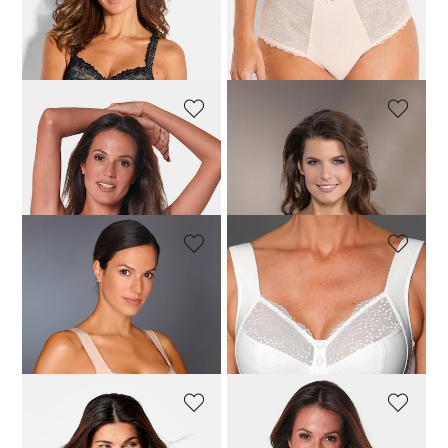
Soft-BH aus Charmeuse und Spitze
Taillenslip aus Charmeuse und Spitze
47,96 €
59,95 €
27,96 €
34,95 €
30-Tage-Bestpreis**: 34,95 €
(-20%)
TRIUMPH
TRIUMPH
Stützender BH ohne Bügel
Stützender BH ohne Bügel
43,96 €
54,95 €
43,96 €
54,95 €
TRIUMPH
ANITA
Spitzen-BH mit Bügel
Entlastungs-BH mit Spitze
47,96 €
59,95 €
55,96 €
69,95 €
30-Tage-Bestpreis**: 69,95 €
(-20%)
ANITA
ANITA