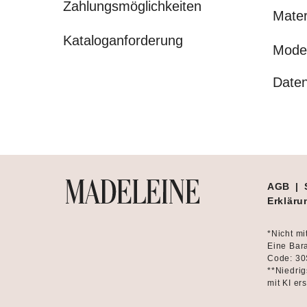
Zahlungsmöglichkeiten
Mater
Kataloganforderung
Mode
Daten
AGB
|
Erklärun
*Nicht mi
Eine Bara
Code: 30
**Niedrig
mit KI ers