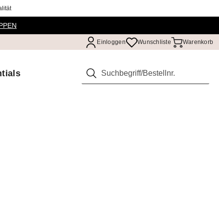
ität
PPEN
Einloggen
Wunschliste
Warenkorb
tials
Suchen