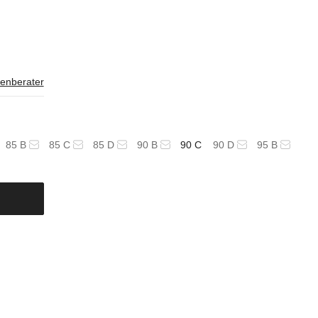
enberater
85 B
85 C
85 D
90 B
90 C
90 D
95 B