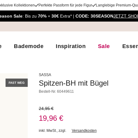
xklusive Kollektionen
Perfekte Passform für jede Figur
Langlebige Premium-Qual
eason Sale
: Bis zu
70%
+
30€
Extra* |
CODE: 30SEASON
JETZT SHO
e
Bademode
Inspiration
Sale
Essen
SASSA
Spitzen-BH mit Bügel
FAST WEG
Bestell-Nr.
60449611
24,95 €
19,96 €
inkl. MwSt.
,
zzgl.
Versandkosten