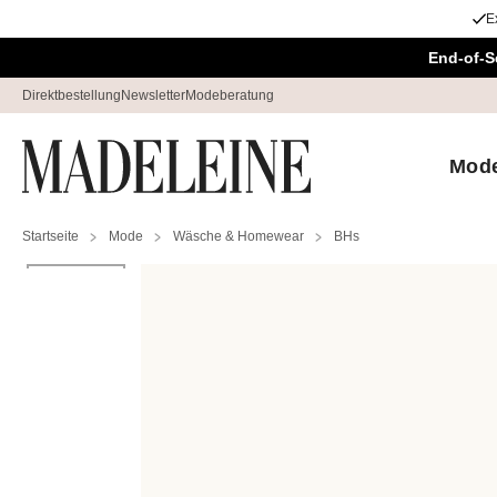
E
Überspringe Navigation, direkt zum Content
End-of-S
Direktbestellung
Newsletter
Modeberatung
Mod
Startseite
Mode
Wäsche & Homewear
BHs