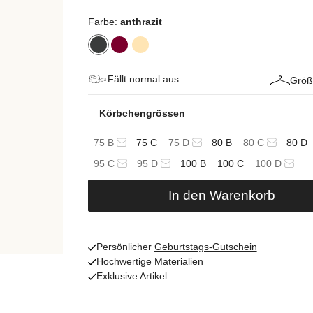
Farbe:
anthrazit
Fällt normal aus
Größ
Körbchengrössen
75 B
75 C
75 D
80 B
80 C
80 D
95 C
95 D
100 B
100 C
100 D
In den Warenkorb
Persönlicher
Geburtstags-Gutschein
Hochwertige Materialien
Exklusive Artikel