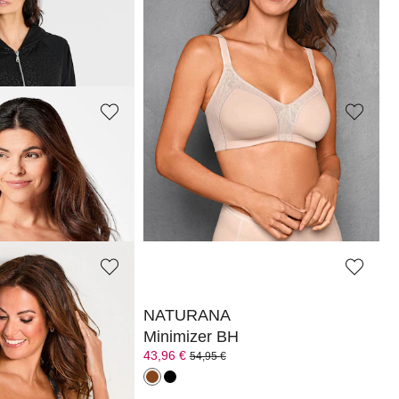
BETTY BARCLAY
Freizeitjacke mit Leo-Prägungsdruck
Sweatshirt mit gestickten Blüten
71,99 €
89,99 €
BETTY BARCLAY
Stützender BH ohne Bügel mit Mesh
Sweatshirt mit floralem Metallic-Print
71,99 €
89,99 €
NATURANA
Shirt-BH
Minimizer BH
43,96 €
54,95 €