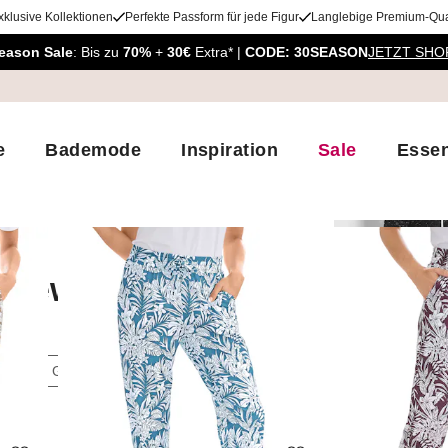
xklusive Kollektionen
Perfekte Passform für jede Figur
Langlebige Premium-Qual
eason Sale
: Bis zu
70%
+
30€
Extra* |
CODE: 30SEASON
JETZT SHO
e
Bademode
Inspiration
Sale
Essen
ewear
omewear
288
Artikel
ben
Größen