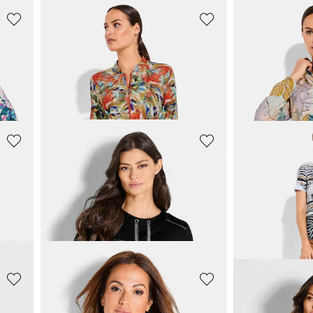
COMODO
COMODO
Gemusterte Freizeitjacke im Blouson-Schnitt
Gemusterte Freizeitjacke im Blouson-Schnitt
55,96 €
55,96 €
69,95 €
69,95 €
VENICE BEACH
CANYON
int
7/8-Leggings mit breitem Logo-Bund
Shirt mit Anim
55,96 €
51,96 €
69,95 €
64,95 €