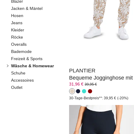
Blazer
Jacken & Mäntel
Hosen
PLANTIER
Jeans
Kleider
39,96 €
49,95 €
Röcke
Overalls
Bademode
Freizeit & Sports
Wäsche & Homewear
PLANTIER
Schuhe
Accessoires
31,96 €
39,95 €
Outlet
30-Tage-Bestpreis**: 39,95 €
(-20%)
PLANTIER