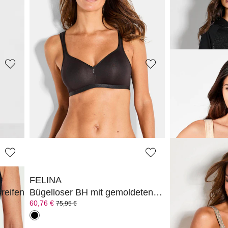
CANYON
VANYA
Kontraststarke Freizeitjacke mit Stehkragen
Freizeithose mit glitzernden Streifen
63,96 €
71,96 €
79,95 €
89,95 €
VANYA
ANITA
Sweatshirt mit glänzendem Frontprint
63,96 €
54,36 €
79,95 €
67,95 €
FELINA
NATURANA
reifen
Bügelloser BH mit gemoldeten Cups
Bügelloser T-
60,76 €
35,96 €
75,95 €
44,95 €