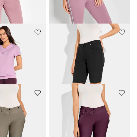
Jogginghose mit modischen Bündchen
Leggings mit Galonstreifen im Doppelpack
47,96 €
59,95 €
RO - LPO
LINEA PRIMERO - LPO
Funktionsshirt mit Stretchbund am Saum
Bermuda aus Funktionsmaterial
35,96 €
44,95 €
RO - LPO
LINEA PRIMERO - LPO
n 3/4-Länge
Freizeithose in 3/4-Länge
39,96 €
49,95 €