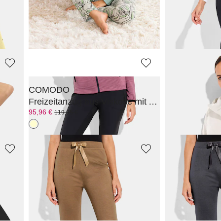
LINEA PRIMERO - LPO
LINEA PRIME
Gerippte Freizeitjacke
Freizeithose i
39,96 €
55,96 €
49,95 €
69,95 €
COMODO
BETTY BARC
Freizeitanzug aus Viskose mit Allover-Druck
95,96 €
119,96 €
119,95 €
149,95 €
PLANTIER
PLANTIER
Softshell- Jacke mit weicher Innenseite
Freizeithose aus Jersey in Strickoptik
39,96 €
39,96 €
49,95 €
49,95 €