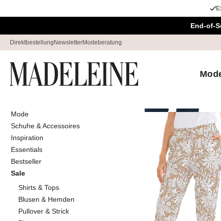
E
Überspringe Navigation, direkt zum Content
End-of-S
Direktbestellung
Newsletter
Modeberatung
Mod
Mode
Startseite
Sale
Wäsche & Hom
Schuhe & Accessoires
Wäsche & H
Inspiration
Essentials
Bestseller
Sale
Sortieren
Sale
Far
Shirts & Tops
Blusen & Hemden
Pullover & Strick