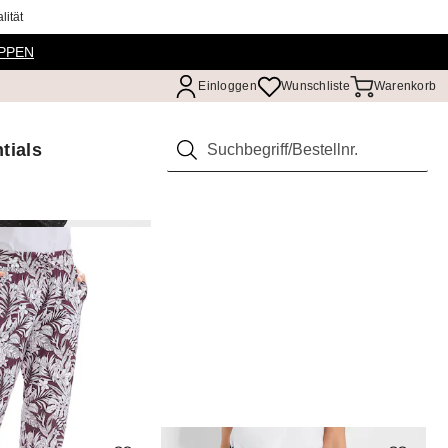
ität
PPEN
Einloggen
Wunschliste
Warenkorb
tials
Suchen