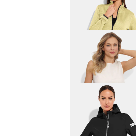
LINEA PRIMERO - LPO
Gerippte Freizeitjacke
39,96 €
49,95 €
PLANTIER
Shorty-Set aus Baumwolle
63,96 €
79,95 €
BETTY BARCLAY
119,96 €
149,95 €