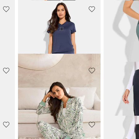
LINEA PRIMERO - LPO
LINEA PRIME
Funktionale Zipp-Off-Hose
Funktionale Z
63,96 €
63,96 €
79,95 €
79,95 €
BETTY BARCLAY
BETTY BARC
kragen
Sweatshirt mit Stehkragen
Freizeithose m
71,96 €
71,96 €
89,95 €
89,95 €