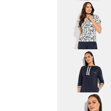
LINEA PRIMERO - LPO
Freizeithose in 3/4-Länge
39,96 €
49,95 €
30-Tage-Bestpreis**: 49,95 €
(-20%)
BETTY BARCLAY
Sportliches Kleid mit Steh
79,96 €
99,95 €