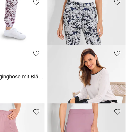
PLANTIER
Gesteppter Freizeitanzug mit Nicki
Bequeme Jogginghose mit Blätter-Print
31,96 €
39,95 €
PLANTIER
Bequeme Jogginghose mit Blätter-Print
Sweatshirt mit weitem Rundhalsausschnitt
39,96 €
49,95 €
PLANTIER