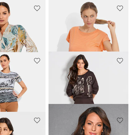
VENICE BEACH
Gemusterte Freizeitjacke im Blouson-Schnitt
Kurzarm-Shirt in zarter Streifenoptik
31,96 €
39,95 €
VENICE BEACH
al-Print
Leichte Freizeithose mit Glanz
63,96 €
79,95 €
30-Tage-Bestpreis**: 79,95 €
(-20%)