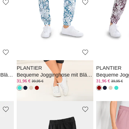
PLANTIER
COMODO
Bequeme 3/4-Freizeithose mit Schlupfbund und Taschen
Bequeme 3/4-Freizeithose mit Schlupfbund und Taschen
39,96 €
95,96 €
49,95 €
119,95 €
PLANTIER
PLANTIER
Bequeme Jogginghose mit Blätter-Print
Bequeme Jogginghose mit Blätter-Print
31,96 €
31,96 €
39,95 €
39,95 €
PLANTIER
PLANTIER