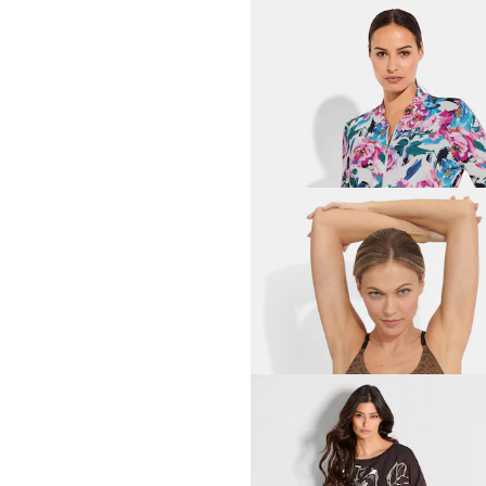
COMODO
55,96 €
69,95 €
VENICE BEACH
Sport-Bustier mit Blätter-Pr
31,96 €
39,95 €