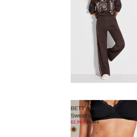
CANYON
95,96 €
119,95 €
TRIUMPH
Minimizer-BH ohne Bügel
47,20 €
59,00 €
BETTY BARCLAY
Sweathose mit seitlichen St
63,99 €
79,99 €