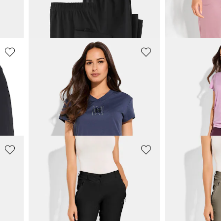
Leggings im Doppelpack
47,96 €
55,96 €
59,95 €
69,95 €
LINEA PRIMERO - LPO
LINEA PRIME
Funktionsshirt mit Stretchbund am Saum
23,96 €
23,96 €
29,95 €
29,95 €
30-Tage-Bestpreis**: 29,95 €
(-20%)
LINEA PRIMERO - LPO
LINEA PRIME
erial
Freizeithose in 3/4-Länge
Freizeithose i
39,96 €
39,96 €
49,95 €
49,95 €