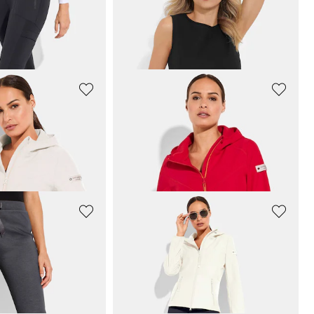
RO - LPO
PLANTIER
n Tight-Form
Shorty-Set aus Baumwolle
63,96 €
79,95 €
LAY
BETTY BARCLAY
Softshell- Jacke mit weicher Innenseite
Softshell- Jacke mit weicher Innenseite
119,96 €
149,95 €
PLANTIER
Freizeithose aus Jersey in Strickoptik
Freizeithose aus Jersey in Strickoptik
39,96 €
49,95 €