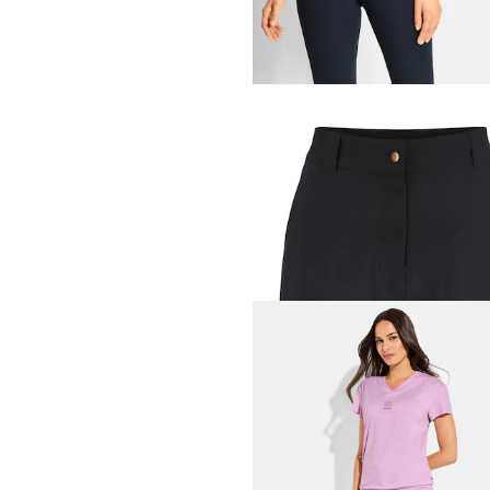
Leggings im Doppelpack
47,96 €
59,95 €
LINEA PRIMERO - LPO
Funktionaler Hosenrock
47,96 €
59,95 €
LINEA PRIMERO - LPO
Bermuda aus Funktionsmat
35,96 €
44,95 €