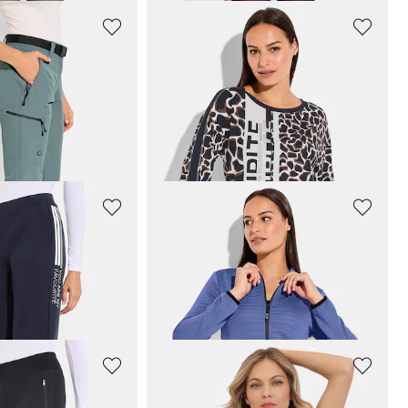
RO - LPO
BETTY BARCLAY
ipp-Off-Hose
Shirt mit langen Armen und Leo-Druck
47,96 €
59,95 €
LAY
LINEA PRIMERO - LPO
it Kontraststreifen
Gerippte Freizeitjacke
39,96 €
49,95 €