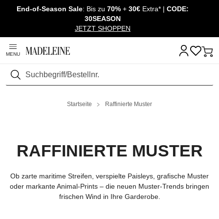
End-of-Season Sale
: Bis zu
70%
+
30€
Extra* |
CODE:
Überspringe Navigation, direkt zum Content
30SEASON
JETZT SHOPPEN
MENU
Suchen
Startseite
Raffinierte Muster
RAFFINIERTE MUSTER
Ob zarte maritime Streifen, verspielte Paisleys, grafische Muster
oder markante Animal-Prints – die neuen Muster-Trends bringen
frischen Wind in Ihre Garderobe.