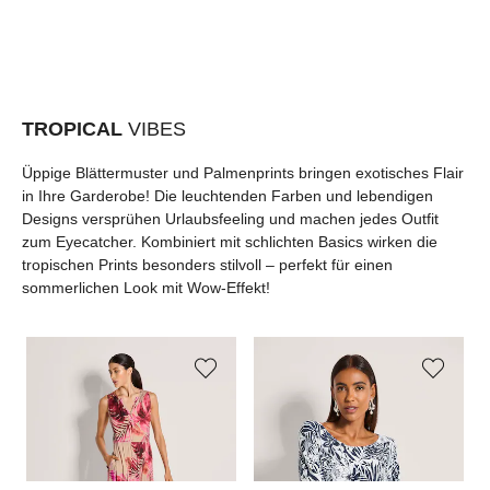
TROPICAL
VIBES
Üppige Blättermuster und Palmenprints bringen exotisches Flair
in Ihre Garderobe! Die leuchtenden Farben und lebendigen
Designs versprühen Urlaubsfeeling und machen jedes Outfit
zum Eyecatcher. Kombiniert mit schlichten Basics wirken die
tropischen Prints besonders stilvoll – perfekt für einen
sommerlichen Look mit Wow-Effekt!
MADELEINE
MADELEINE
MA
Ärmelloses Maxikleid für den Sommer
Pullover mit U-Boot-Ausschnitt
119,95 €
229,95 €
139,95 €
169,95 €
11