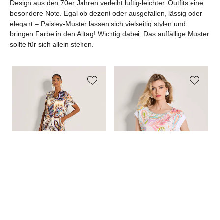
Design aus den 70er Jahren verleiht luftig-leichten Outfits eine
besondere Note. Egal ob dezent oder ausgefallen, lässig oder
elegant – Paisley-Muster lassen sich vielseitig stylen und
bringen Farbe in den Alltag! Wichtig dabei: Das auffällige Muster
sollte für sich allein stehen.
MADELEINE
MADELEINE
MA
Midikleid mit Paisley-Muster
Sommershirt mit Paisleymuster
Le
199,95 €
249,95 €
39,00 €
79,95 €
69