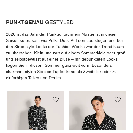
PUNKTGENAU
GESTYLED
2026 ist das Jahr der Punkte. Kaum ein Muster ist in dieser
Saison so präsent wie Polka Dots. Auf den Laufstegen und bei
den Streetstyle-Looks der Fashion Weeks war der Trend kaum
zu übersehen. Klein und zart auf einem Sommerkleid oder groß
und selbstbewusst auf einer Bluse – mit gepunkteten Looks
liegen Sie in diesem Sommer ganz weit vorn. Besonders
charmant stylen Sie den Tupfentrend als Zweiteiler oder zu
einfarbigen Teilen und Denim.
MADELEINE
MADELEINE
MA
Pünktchenkleid mit Bindegürtel
Bluse mit Punkten
Tu
89,95 €
179,95 €
89,00 €
119,95 €
69