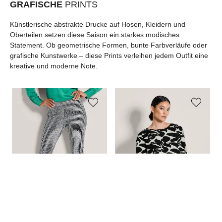
GRAFISCHE
PRINTS
Künstlerische abstrakte Drucke auf Hosen, Kleidern und
Oberteilen setzen diese Saison ein starkes modisches
Statement. Ob geometrische Formen, bunte Farbverläufe oder
grafische Kunstwerke – diese Prints verleihen jedem Outfit eine
kreative und moderne Note.
MADELEINE
MADELEINE
MA
7/8-Hose zum Schlüpfen
Pullover mit Jacquardmuster und U-Boot-Ausschnitt
Pl
69,00 €
99,95 €
79,95 €
149,95 €
84