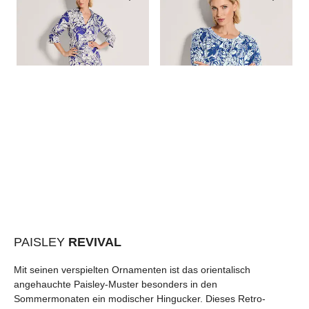
MADELEINE
MADELEINE
MA
Sommerkleid mit floralem Print und 3/4-Arm
Strickjacke mit Blumenmuster
Fe
119,00 €
189,95 €
89,95 €
159,95 €
99
PAISLEY
REVIVAL
Mit seinen verspielten Ornamenten ist das orientalisch
angehauchte Paisley-Muster besonders in den
Sommermonaten ein modischer Hingucker. Dieses Retro-