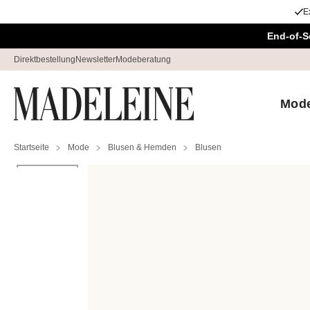
E
Überspringe Navigation, direkt zum Content
End-of-S
Direktbestellung
Newsletter
Modeberatung
Mod
Startseite
Mode
Blusen & Hemden
Blusen