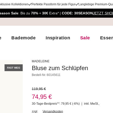
xklusive Kollektionen
Perfekte Passform für jede Figur
Langlebige Premium-Qual
eason Sale
: Bis zu
70%
+
30€
Extra* |
CODE: 30SEASON
JETZT SHO
e
Bademode
Inspiration
Sale
Essen
MADELEINE
Bluse zum Schlüpfen
FAST WEG
Bestell-Nr.
60145611
119,95 €
74,95 €
30-Tage-Bestpreis**: 79,95 €
(-6%)
|
inkl. MwSt.
,
zzgl.
Versandkosten