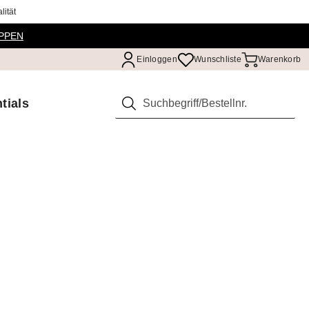
ität
PPEN
Einloggen
Wunschliste
Warenkorb
tials
Suchen