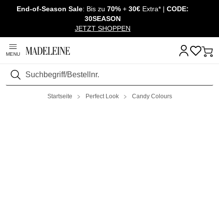
End-of-Season Sale
: Bis zu
70%
+
30€
Extra* |
CODE:
Überspringe Navigation, direkt zum Content
30SEASON
JETZT SHOPPEN
MENU
Suchen
Startseite
Perfect Look
Candy Colours