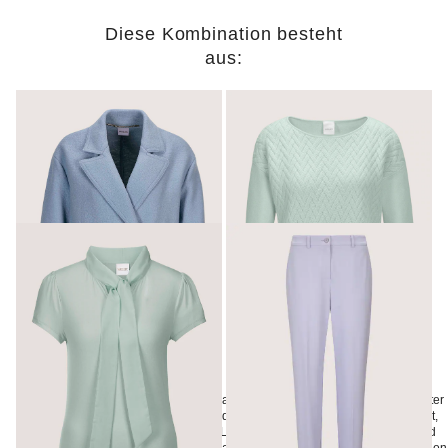
Diese Kombination besteht
aus:
MADELEINE
MADELEINE
Zweireihiger Schurwoll-Blazer
Rundhals-Pullover mit Jacquard-Muster
219,95 €
189,95 €
329,95 €
MADELEINE
MADELEINE
Edel-Shirt mit Schluppe
Jerseyhose mit Bügelfalten
29,95 €
74,95 €
59,95 €
129,95 €
+1 Farbe
Pastellige Farben sind nicht nur etwas für den Frühling! Im Herbst und Winter
setzen softe Töne ein überraschendes Style-Statement. Nuancen wie Mint,
Flieder oder Himmelblau bringen Leichtigkeit in die oft dunkle Saison und