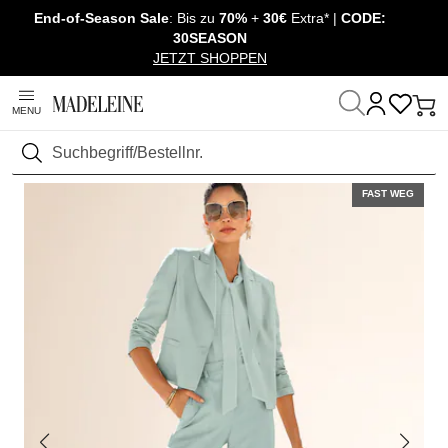
End-of-Season Sale
: Bis zu
70%
+
30€
Extra* |
CODE:
Überspringe Navigation, direkt zum Content
30SEASON
JETZT SHOPPEN
MENU
Startseite
Mode
Shirts & Tops
Shirt kurzarm
Suchen
FAST WEG