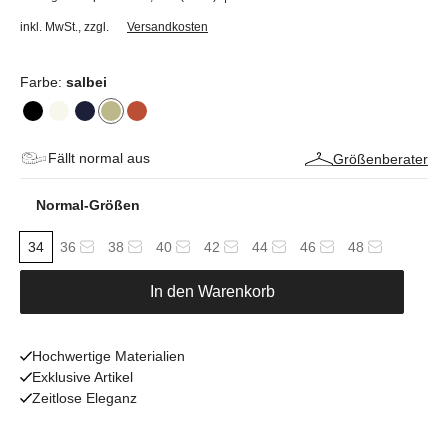
inkl. MwSt.
,
zzgl.
Versandkosten
Farbe:
salbei
Fällt normal aus
Größenberater
Normal-Größen
34
36
38
40
42
44
46
48
In den Warenkorb
Hochwertige Materialien
Exklusive Artikel
Zeitlose Eleganz