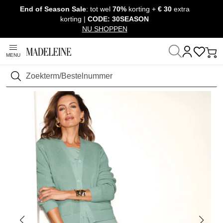
End of Season Sale
: tot wel
70%
korting +
€ 30
extra
Navigatie overslaan, direct naar content
korting |
CODE: 30SEASON
NU SHOPPEN
MENU
Thuis
Kleding
Broeken
Wijde broeken
Zoeken