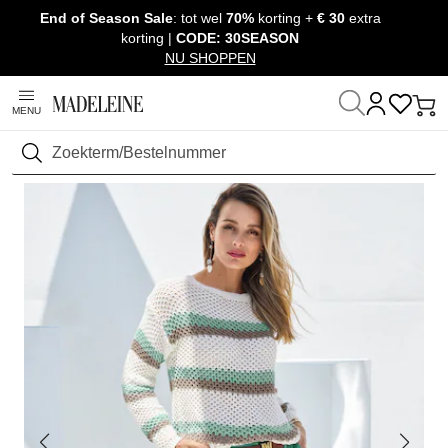
End of Season Sale
: tot wel
70%
korting +
€ 30
extra
Navigatie overslaan, direct naar content
korting |
CODE: 30SEASON
NU SHOPPEN
MENU
Thuis
Kleding
Broeken
Bermudas
Zoeken