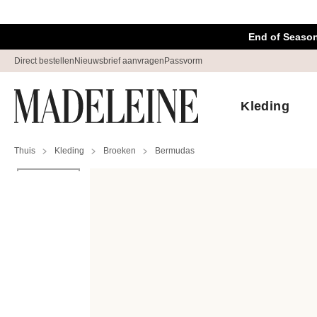
Navigatie overslaan, direct naar content
End of Season
Direct bestellen
Nieuwsbrief aanvragen
Passvorm
Kleding
Thuis
Kleding
Broeken
Bermudas