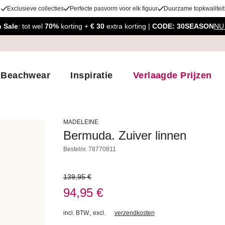
Exclusieve collecties
Perfecte pasvorm voor elk figuur
Duurzame topkwaliteit
 Sale
: tot wel
70%
korting +
€ 30
extra korting |
CODE: 30SEASON
NU
Beachwear
Inspiratie
Verlaagde Prijzen
MADELEINE
Bermuda. Zuiver linnen
Bestelnr.
78770811
139,95 €
94,95 €
incl. BTW.
,
excl.
verzendkosten