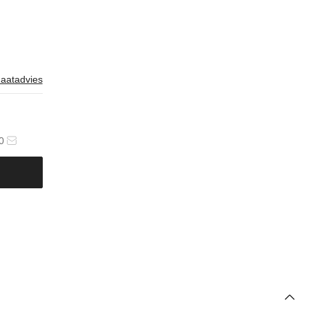
aatadvies
0