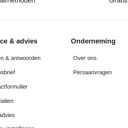
aalmethoden
Gratis
ice & advies
Onderneming
en & antwoorden
Over ons
sbrief
Persaanvragen
ctformulier
ialien
advies