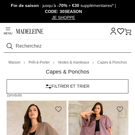
Fin de saison
: jusqu’à
-70%
+
€30
supplémentaires* |
Passer la navigation, aller au contenu
CODE: 30SEASON
JE SHOPPE
MENU
Rechercher
Maison
Prêt-à-Porter
Vestes & manteaux
Capes & Ponchos
Capes & Ponchos
FILTRER ET TRIER
2
produits
PLANTIER
PLANTIER
Poncho en laine polaire
Poncho en laine polaire
49,95 €
49,95 €