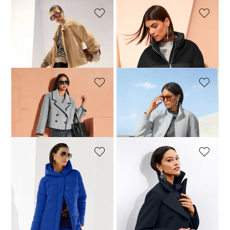
MADELEINE
MADELEINE
Veste
Veste matelassée
169,95 €
299,95 €
249,95 €
359,95 €
MADELEINE
MADELEINE
Veste double face
Blouson
311,96 €
389,95 €
191,96 €
239,95 €
MADELEINE
MADELEINE
Veste
Caban
319,95 €
279,95 €
359,95 €
Meilleur prix sous 30 jours**:
359,95 €
(-22%)