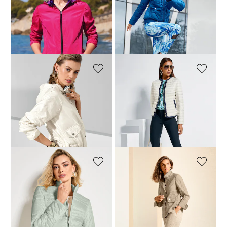
Veste
Veste
99,95 €
229,95 €
64,95 €
239,95 €
Meilleur prix sous 30 jours**:
Meilleur prix sous 30 jours**:
129,95 €
(-23%)
99,95 €
(-35%)
MADELEINE
MADELEINE
Veste
Veste matelassée
129,95 €
209,95 €
209,95 €
279,95 €
Meilleur prix sous 30 jours**:
139,95 €
(-7%)
MADELEINE
MADELEINE
Veste matelassée légère à col montant
Veste
129,95 €
189,95 €
209,95 €
279,95 €
Meilleur prix sous 30 jours**: