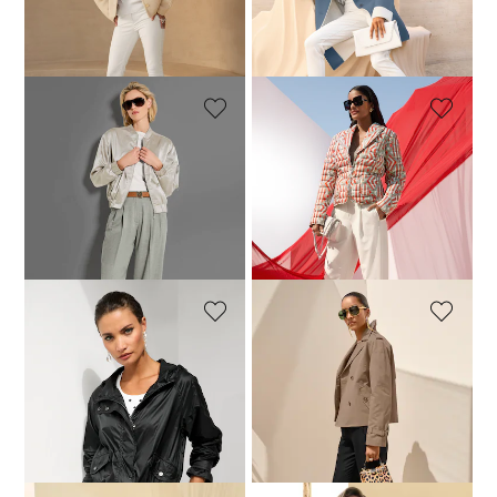
Meilleur prix sous 30 jours**:
209,95 €
(-28%)
MADELEINE
MADELEINE
Blouson
Veste matelassée
64,95 €
229,95 €
109,95 €
239,95 €
Meilleur prix sous 30 jours**:
Meilleur prix sous 30 jours**:
209,95 €
(-69%)
129,95 €
(-15%)
MADELEINE
MADELEINE
Veste
Veste
99,95 €
209,95 €
94,95 €
239,95 €
Meilleur prix sous 30 jours**:
Meilleur prix sous 30 jours**:
119,95 €
(-16%)
199,95 €
(-52%)