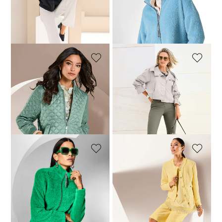
99,95 €
229,95 €
119,95 €
199,95 €
Meilleur prix sous 30 jours**:
Meilleur prix sous 30 jours**:
139,95 €
(-28%)
129,95 €
(-7%)
MADELEINE
MADELEINE
Blouson réversible
Veste
139,95 €
239,95 €
169,95 €
239,95 €
Meilleur prix sous 30 jours**:
199,95 €
(-15%)
MADELEINE
MADELEINE
Veste courte en fausse fourrure tendance
Tweedjacke
119,95 €
199,95 €
189,95 €
319,95 €
Meilleur prix sous 30 jours**:
129,95 €
(-7%)