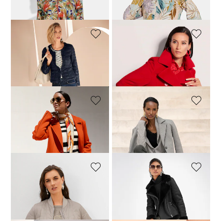
71,96 €
89,95 €
71,96 €
89,95 €
MADELEINE
MADELEINE
Veste
Caban
149,95 €
189,95 €
359,95 €
MADELEINE
MADELEINE
Manteau
Manteau
209,95 €
279,95 €
229,95 €
279,95 €
MADELEINE
MADELEINE
Blouson
Veste biker en fausse fourrure
169,95 €
199,95 €
199,95 €
279,95 €