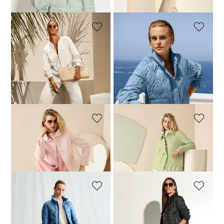
139,95 €
(-7%)
MADELEINE
MADELEINE
Veste
Veste
129,95 €
229,95 €
149,95 €
229,95 €
Meilleur prix sous 30 jours**:
Meilleur prix sous 30 jours**:
139,95 €
(-7%)
169,95 €
(-11%)
MADELEINE
MADELEINE
Veste
Veste
239,95 €
359,95 €
199,95 €
359,95 €
MADELEINE
MADELEINE
Veste matelassée
Blouson léger matelassé
319,95 €
389,95 €
169,95 €
209,95 €