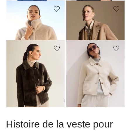
MADELEINE
MADELEINE
Veste courte tendance en fausse fourrure
Veste double face
239,95 €
339,95 €
MADELEINE
MADELEINE
Veste réversible
Veste
359,95 €
339,95 €
1
2
Histoire de la veste pour