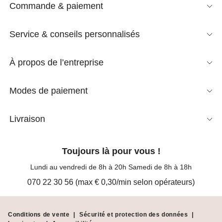
ou sur une jupe droite pour accentuer le côté chic. La veste
Commande & paiement
longue est plus couvrante et s'harmonise avec toutes vos
tenues. La doudoune a perdu son côté sport et s'affiche
Service & conseils personnalisés
aujourd'hui sans complexe en ville ou pour aller travailler. Il en
est de même pour la veste matelassée, très confortable et qui
tient chaud. Le blouson est également très élégant avec un
À propos de l’entreprise
jean. Regarder et comparer pour trouver le modèle de veste qui
vous plaira le plus.
Modes de paiement
Livraison
Toujours là pour vous !
Lundi au vendredi de 8h à 20h Samedi de 8h à 18h
070 22 30 56 (max € 0,30/min selon opérateurs)
Conditions de vente
|
Sécurité et protection des données
|