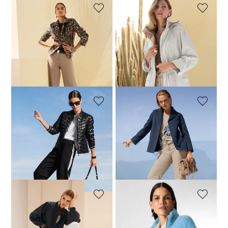
MADELEINE
MADELEINE
Veste
Veste
119,95 €
239,95 €
209,95 €
359,95 €
Meilleur prix sous 30 jours**:
Meilleur prix sous 30 jours**:
239,95 €
(-50%)
349,95 €
(-40%)
MADELEINE
MADELEINE
Veste matelassée légère à col montant
Veste double face. Pure laine
199,95 €
239,95 €
114,95 €
389,95 €
Meilleur prix sous 30 jours**:
149,95 €
(-23%)
MADELEINE
MADELEINE
Blouson
Veste courte en fausse fourrure tendance