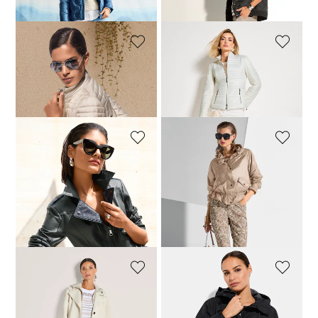
MADELEINE
MADELEINE
Veste matelassée légère à col montant
Veste matelassée légère à col montant
149,95 €
189,95 €
139,95 €
189,95 €
MADELEINE
MADELEINE
Veste. Cuir agneau nappa
Veste
449,95 €
599,95 €
169,95 €
209,95 €
Meilleur prix sous 30 jours**:
459,95 €
(-2%)
MADELEINE
LINEA PRIMERO - LPO
Veste
Veste outdoor à capuche