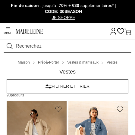
Fin de saison
: jusqu’à
-70%
+
€30
supplémentaires* |
Passer la navigation, aller au contenu
CODE: 30SEASON
JE SHOPPE
MENU
Rechercher
Maison
Prêt-à-Porter
Vestes & manteaux
Vestes
Vestes
FILTRER ET TRIER
93
produits
MADELEINE
MADELEINE
Veste en laine double face avec boutons dorés
Manteau
359,95 €
389,95 €
149,95 €
279,95 €