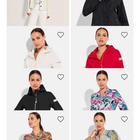
249,95 €
359,95 €
95,96 €
119,95 €
Meilleur prix sous 30 jours**:
279,95 €
(-10%)
BETTY BARCLAY
BETTY BARCLAY
Veste Softshell avec intérieur doux
Veste Softshell avec intérieur doux
143,96 €
179,95 €
143,96 €
179,95 €
BETTY BARCLAY
COMODO
Veste Softshell avec intérieur doux
Veste de loisirs imprimée style blouson
143,96 €
179,95 €
71,96 €
89,95 €
COMODO
COMODO
Veste de loisirs imprimée style blouson
Veste de loisirs imprimée style blouson