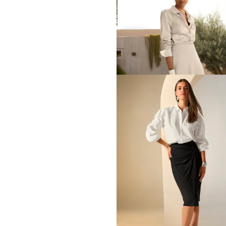
MADELEINE
Jupe
109,95 €
209,95 €
Meilleur prix sous 30 jours**: 189,95 €
MADELEINE
Jupe
59,95 €
149,95 €
Meilleur prix sous 30 jours**: 109,95 €
MADELEINE
Jupe midi en satin fluide