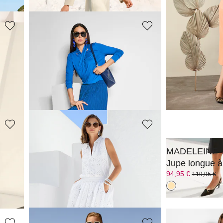
MADELEINE
MADELEINE
Jupe midi ample en plissé froissé
Jupe
139,95 €
99,95 €
179,95 €
149,95 €
-7%)
MADELEINE
MADELEINE
Jupe
Jupe longue à
139,95 €
94,95 €
189,95 €
119,95 €
Meilleur prix sous 30 jours**: 149,95 €
(-6%)