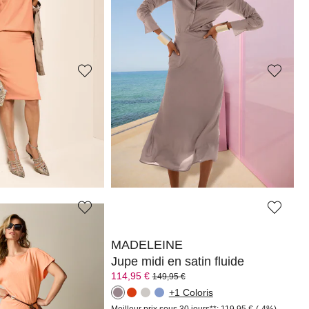
44,95 €
149,95 €
 jours**: 149,95 €
(-26%)
Meilleur prix sous 30 jours**: 59,95 €
(-25%)
MADELEINE
Jupe. Pur coton
139,95 €
209,95 €
 jours**: 129,95 €
(-7%)
Meilleur prix sous 30 jours**: 149,95 €
(-6%)
MADELEINE
Jupe midi en satin fluide
114,95 €
149,95 €
+1 Coloris