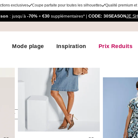
ctions exclusives
Coupe parfaite pour toutes les silhouettes
Qualité premium et
aison
: jusqu’à
-70%
+
€30
supplémentaires* |
CODE: 30SEASON
JE S
Mode plage
Inspiration
Prix Reduits
oloris
Taille