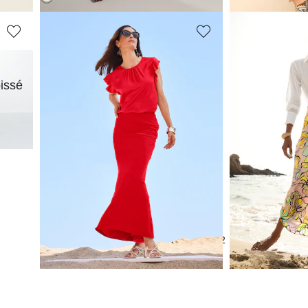
MADELEINE
MADELEINE
oissé
Jupe
Jupe
71,98 €
119,95 €
179,95 €
169,95 €
1
2