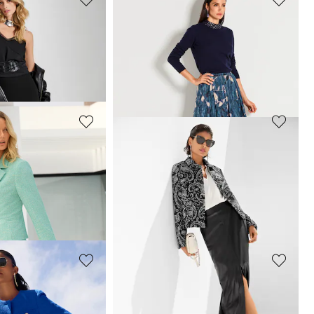
MADELEINE
 dentelle
Jupe
129,95 €
179,95 €
MADELEINE
Jupe
119,95 €
179,95 €
 jours**: 104,95 €
(-4%)
Meilleur prix sous 30 jours**: 129,95 €
(-7%)
MADELEINE