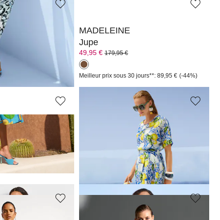
MADELEINE
c imprimé pop art
Jupe
49,95 €
179,95 €
 jours**: 189,95 €
(-26%)
Meilleur prix sous 30 jours**: 89,95 €
(-44%)
MADELEINE
Jupe
109,95 €
209,95 €
Meilleur prix sous 30 jours**: 139,95 €
(-21%)