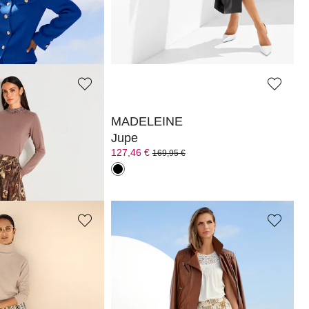
Jupe crayon ajustée à détails brillants
Jupe
119,95 €
229,95 €
 jours**: 129,95 €
(-7%)
MADELEINE
Jupe
127,46 €
169,95 €
 jours**: 109,95 €
(-13%)
MADELEINE
Jupe
119,95 €
179,95 €