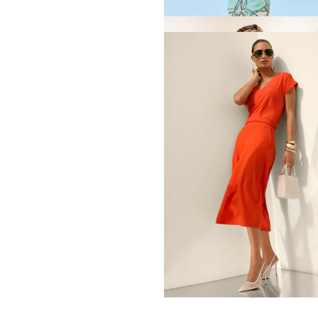
MADELEINE
Jupe. Pur coton
119,95 €
169,95 €
Meilleur prix sous 30 jours**: 129,95 €
(
MADELEINE
Jupe
169,95 €
279,95 €