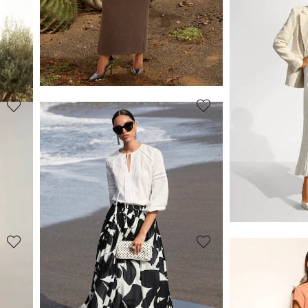
MADELEINE
MADELEINE
Jupe midi évasée à imprimé contrastant
Jupe
89,95 €
99,95 €
169,95 €
179,95 €
(-42%)
Meilleur prix sous 30 jours**: 104,95 €
(-14%)
Meilleur prix sous 30
MADELEINE
MADELEINE
Jupe
Jupe
99,95 €
89,95 €
179,95 €
139,95 €
(-45%)
Meilleur prix sous 30 jours**: 119,95 €
(-16%)
Meilleur prix sous 30
MADELEINE
MADELEINE
Jupe longue en satin à imprimé
Jupe midi ampl