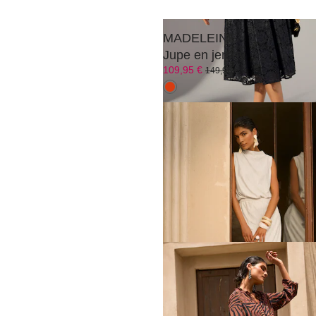
MADELEINE
Jupe en jersey
109,95 €
149,95 €
MADELEINE
Jupe
104,95 €
149,95 €
Meilleur prix sous 30 jours**: 109,95 €
(
MADELEINE