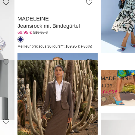
MADELEINE
MADELEINE
Jeansrock mit Bindegürtel
Jupe midi ave
69,95 €
139,95 €
119,95 €
239,95 €
39%)
Meilleur prix sous 30 jours**: 109,95 €
(-36%)
Meilleur prix sous 30
MADELEINE
MADELEINE
Jupe
Jupe
89,95 €
104,95 €
169,95 €
169,95 €
39%)
Meilleur prix sous 30 jours**: 119,95 €
(-25%)