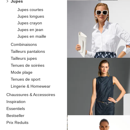
Jupes
Jupes courtes
Jupes longues
MADELEINE
Jupes crayon
Jupe en maille fine plissée
Jupes en jean
54,95 €
199,95 €
Jupes en maille
Combinaisons
Meilleur prix sous 30 jours**: 89,95 €
(-
Tailleurs pantalons
Tailleurs jupes
Tenues de soirées
Mode plage
MADELEINE
Tenues de sport
Jupe
Lingerie & Homewear
54,95 €
139,95 €
Chaussures & Accessoires
Inspiration
Meilleur prix sous 30 jours**: 89,95 €
(-
Essentiels
Bestseller
Prix Reduits