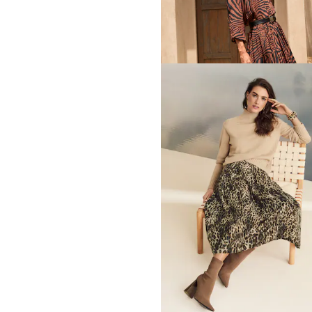
Jupe
119,95 €
179,95 €
Meilleur prix sous 30 jours**: 129,95 €
(
MADELEINE
Jupe
119,95 €
229,95 €
MADELEINE
Jupe
179,95 €