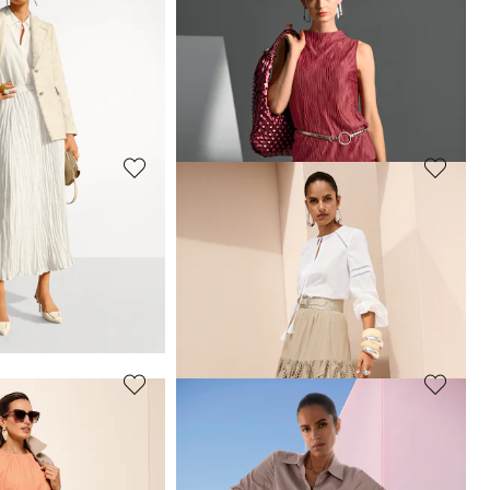
MADELEINE
Jupe
99,95 €
179,95 €
 jours**: 139,95 €
(-28%)
Meilleur prix sous 30 jours**: 109,95 €
(-9%)
MADELEINE
Jupe
99,95 €
239,95 €
 jours**: 109,95 €
(-18%)
Meilleur prix sous 30 jours**: 149,95 €
(-33%)
MADELEINE
e en plissé froissé
Jupe