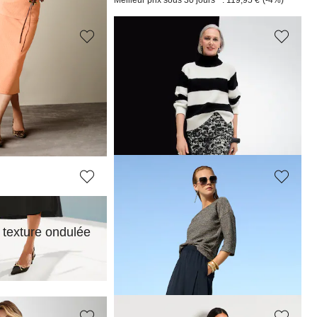
Meilleur prix sous 30 jours**: 119,95 €
(-4%)
MADELEINE
La jupe
114,95 €
139,95 €
MADELEINE
 texture ondulée
Jupe. Pur coton
139,95 €
199,95 €
Meilleur prix sous 30 jours**: 149,95 €
(-6%)