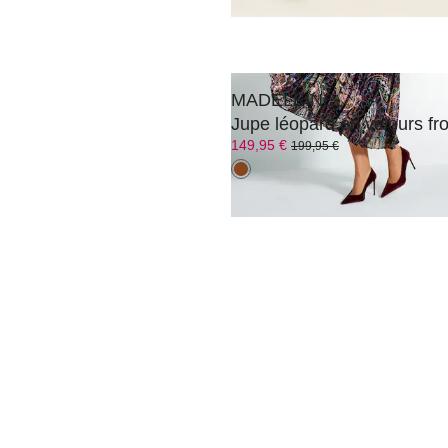
MADELEINE
Jupe léopard en velours fr
149,95 €
199,95 €