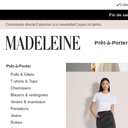
Colle
Passer la navigation, aller au contenu
Fin de s
Commande directe
S’abonner à la newsletter
Coupes et tailles
Prêt-à-Porter
Prêt-à-Porter
Maison
Prêt-à-Porter
Jupes
Pulls & Gilets
Jupes
T-shirts & Tops
91
produits
Chemisiers
Blazers & redingotes
Vestes & manteaux
Trier Par
Promos
C
Pantalons
Jeans
Robes