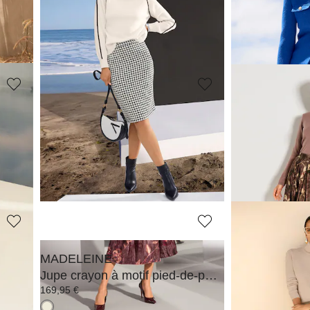
Jupe en jean
119,95 €
119,95 €
179,95 €
179,95 €
-7%)
Meilleur prix sous 30 jours**: 129,95 €
(-7%)
Meilleur prix sous 30
MADELEINE
MADELEINE
Jupe
Jupe
94,95 €
94,95 €
229,95 €
229,95 €
Meilleur prix sous 30 jours**: 109,95 €
(-13%)
Meilleur prix sous 30
MADELEINE
MADELEINE
Jupe crayon à motif pied-de-poule
Jupe
169,95 €
229,95 €