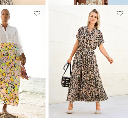
MADELEINE
Jupe
129,95 €
169,95 €
Meilleur prix sous 30 jours**: 139,95 €
(-7%)