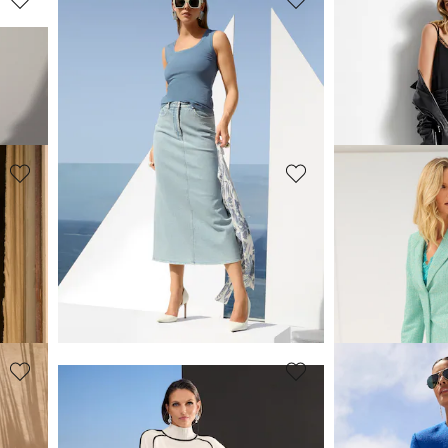
MADELEINE
MADELEINE
Jupe
Jupe ornée de
139,95 €
209,95 €
179,95 €
MADELEINE
MADELEINE
Jupe longue à imprimé léopard
Jupe
99,95 €
99,95 €
189,95 €
139,95 €
-4%)
Meilleur prix sous 30
MADELEINE
MADELEINE