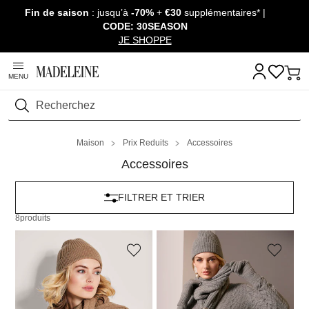
Fin de saison
: jusqu’à
-70%
+
€30
supplémentaires* |
Passer la navigation, aller au contenu
CODE: 30SEASON
JE SHOPPE
MENU
Rechercher
Maison
Prix Reduits
Accessoires
Accessoires
FILTRER ET TRIER
8
produits
MADELEINE
MADELEINE
L'ensemble 2 pièces en cachemire
L'ensemble 2 pièces en cachemire
89,97 €
149,95 €
89,97 €
149,95 €