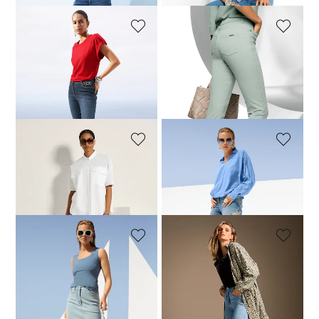
MADELEINE
MADELEINE
Modische Slim-Jeans mit Kettendekoration
Jeans mit feinem Fransensaum
74,95 €
119,95 €
79,95 €
99,95 €
+20 Farbe
30-Tage-Bestpreis**: 79,95 €
(-6%)
MADELEINE
MADELEINE
Schlanke Five-Pocket-Jeans mit Strass-Akzenten
Bootcut-Jeans mit Stickerei und Fransen
89,95 €
119,95 €
119,95 €
149,95 €
+2 Farbe
MADELEINE
MADELEINE
Jeansrock in Midilänge
Sommerjeans mit Tunnelzug
99,95 €
149,95 €
99,95 €
129,95 €
30-Tage-Bestpreis**: 109,95 €
(-9%)