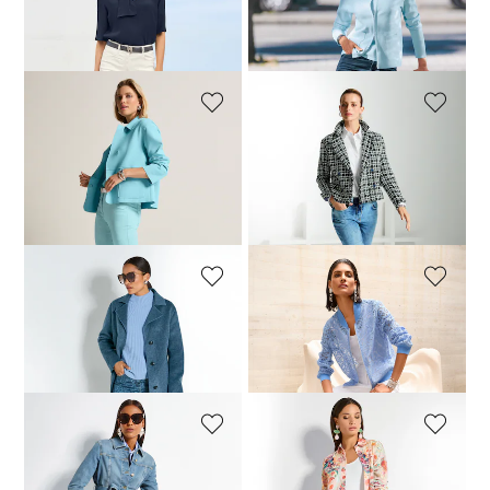
MADELEINE
MADELEINE
Leicht ausgestellte Jeans
Enge Jeans mit Raffung
69,95 €
119,95 €
39,95 €
119,95 €
MADELEINE
MADELEINE
Schlanke Jeans mit Fransensaum
Straight-Cut-Jeans mit Fischgrat-Struktur
64,95 €
89,95 €
94,95 €
119,95 €
+6 Farbe
30-Tage-Bestpreis**: 69,95 €
(-7%)
MADELEINE
MADELEINE
Weite Jeans mit Allover-Print
Slim-Cut-Jeans mit Spitzen-Akzenten
74,95 €
119,95 €
94,95 €
119,95 €
MADELEINE
MADELEINE
Straight-Leg-Jeans mit Kettendekoration
Schlanke Jeans zum Schlüpfen