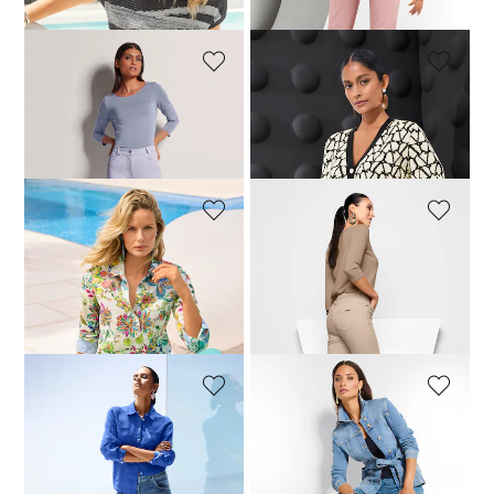
+20 Farbe
+15 Farbe
MADELEINE
MADELEINE
M-Jeans in gerader Form mit Logo-Stickerei
Five-Pocket-Jeans
69,95 €
89,95 €
59,95 €
119,95 €
+15 Farbe
MADELEINE
MADELEINE
Jeans mit feinem Fransensaum
Jeans mit feinem Fransensaum
64,95 €
99,95 €
79,95 €
99,95 €
+20 Farbe
+20 Farbe
30-Tage-Bestpreis**: 69,95 €
(-7%)
MADELEINE
MADELEINE
Modische Slim-Jeans mit asymmetrischer Naht
Schlanke Jeans zum Schlüpfen
94,95 €
119,95 €
84,95 €
119,95 €