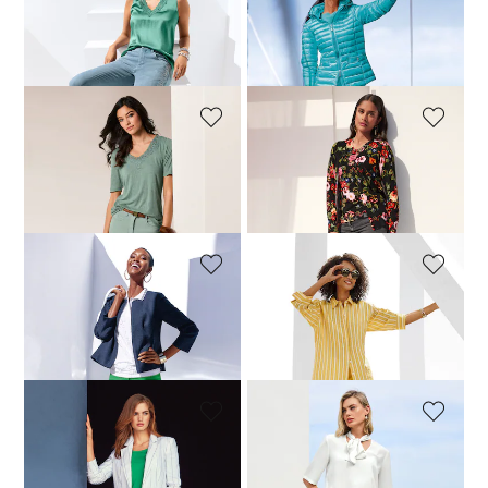
MADELEINE
MADELEINE
Schlanke 7/8-Jeans mit Glanz-Effekt
Schlanke Jeans mit Fransensaum
69,95 €
119,95 €
69,95 €
89,95 €
+6 Farbe
MADELEINE
MADELEINE
Schlanke Jeans mit Fransensaum
Schlanke Five-Pocket-Jeans
69,95 €
89,95 €
69,95 €
119,95 €
+6 Farbe
MADELEINE
MADELEINE
Jeans mit feinem Fransensaum
Jeans mit feinem Fransensaum
59,95 €
99,95 €
64,95 €
99,95 €
+20 Farbe
+20 Farbe
MADELEINE
MADELEINE
Jeans mit Plissee-Saum
Leicht ausgestellte Jeans