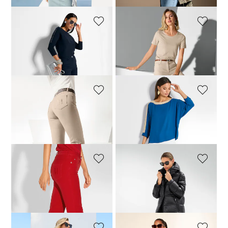
MADELEINE
MADELEINE
Jeans mit feinem Fransensaum
Verkürzte Barrel-Jeans
79,95 €
99,95 €
94,95 €
119,95 €
+20 Farbe
MADELEINE
MADELEINE
M-Jeans in gerader Form mit Logo-Stickerei
Schlanke Jeans mit Fransensaum
69,95 €
89,95 €
69,95 €
89,95 €
+15 Farbe
+6 Farbe
MADELEINE
MADELEINE
M-Jeans in gerader Form mit Logo-Stickerei
Jeans mit Glam-Effekt
79,95 €
89,95 €
44,95 €
119,95 €
+15 Farbe