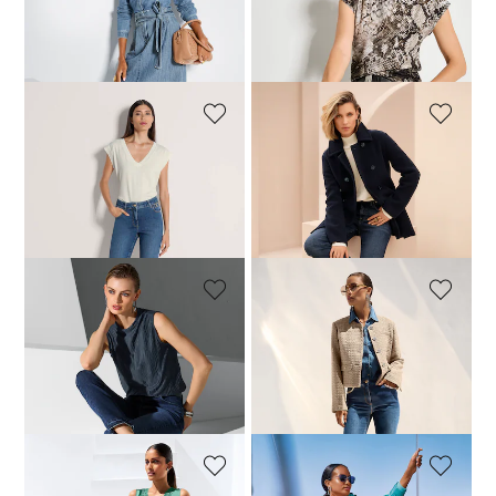
Jeansrock mit Bindegürtel
Schlanke Jeans mit Fransensaum
59,95 €
99,95 €
24,95 €
89,95 €
+6 Farbe
30-Tage-Bestpreis**: 89,95 €
(-33%)
30-Tage-Bestpreis**: 29,95 €
(-16%)
MADELEINE
MADELEINE
Modische Slim-Jeans mit Kettendekoration
Ausgestellte Jeans mit Strass-Deko und Fransen
59,95 €
119,95 €
89,95 €
139,95 €
30-Tage-Bestpreis**: 79,95 €
(-25%)
MADELEINE
MADELEINE
5-Pocket-Jeans mit schrägen Saumkanten
Five-Pocket-Jeans mit Glanz-Akzenten
69,95 €
129,95 €
79,95 €
139,95 €
30-Tage-Bestpreis**: 89,95 €
(-22%)