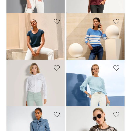
+6 Farbe
30-Tage-Bestpreis**: 59,95 €
(-16%)
MADELEINE
MADELEINE
M-Jeans in gerader Form mit Logo-Stickerei
Slim-Cut-Jeans mit Spitzen-Akzenten
69,95 €
89,95 €
59,95 €
119,95 €
+15 Farbe
30-Tage-Bestpreis**: 74,95 €
(-20%)
MADELEINE
MADELEINE
Schlanke Five-Pocket-Jeans mit Strass-Akzenten
Schlanke Five-Pocket-Jeans
94,95 €
119,95 €
59,95 €
119,95 €
+2 Farbe
30-Tage-Bestpreis**: 99,95 €
(-40%)
MADELEINE
MADELEINE