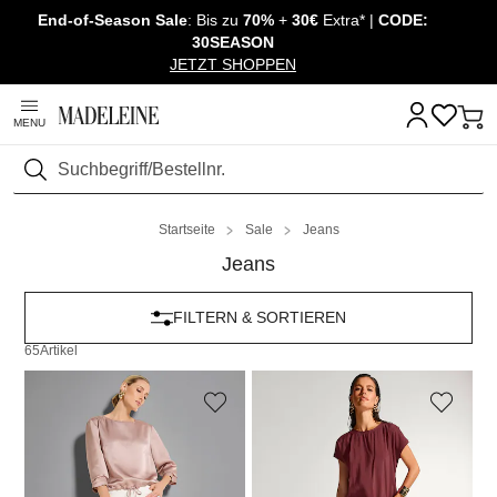
End-of-Season Sale
: Bis zu
70%
+
30€
Extra* |
CODE:
Überspringe Navigation, direkt zum Content
30SEASON
JETZT SHOPPEN
MENU
Suchen
Startseite
Sale
Jeans
Jeans
FILTERN & SORTIEREN
65
Artikel
MADELEINE
MADELEINE
Schlanke Jeans mit Fransensaum
Bootcut-Jeans
49,95 €
89,95 €
59,95 €
119,95 €