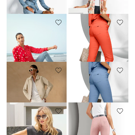
99,95 €
129,95 €
89,95 €
119,95 €
MADELEINE
MADELEINE
Knöchelfreie Slim-Line-Jeans mit Fransensaum
Jeans mit feinem Fransensaum
74,95 €
119,95 €
64,95 €
99,95 €
+20 Farbe
30-Tage-Bestpreis**: 79,95 €
(-6%)
30-Tage-Bestpreis**: 69,95 €
(-7%)
MADELEINE
MADELEINE
Jeans mit feinem Fransensaum
Jeans mit feinem Fransensaum
79,95 €
99,95 €
79,95 €
99,95 €
+20 Farbe
+20 Farbe
MADELEINE
MADELEINE
Jeans mit feinem Fransensaum
M-Jeans in gerader Form mit Logo-Stickerei
79,95 €
99,95 €
69,95 €
89,95 €