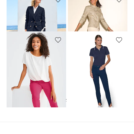
MADELEINE
MADELEINE
Schlanke Five-Pocket mit Unikat-Print
Ausgestellte Jeans mit Spitze
79,95 €
129,95 €
74,95 €
129,95 €
MADELEINE
MADELEINE
Jeans mit feinem Fransensaum
Schlanke Jeans mit Fransensaum
29,95 €
99,95 €
59,95 €
89,95 €
+20 Farbe
+6 Farbe
30-Tage-Bestpreis**: 39,95 €
(-25%)
1
2