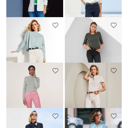
49,95 €
119,95 €
69,95 €
119,95 €
30-Tage-Bestpreis**: 94,95 €
(-47%)
MADELEINE
MADELEINE
5-Pocket-Jeans mit feinen Webstreifen
Slim-Cut-Jeans mit Spitzen-Akzenten
69,95 €
119,95 €
64,95 €
119,95 €
30-Tage-Bestpreis**: 79,95 €
(-12%)
MADELEINE
MADELEINE
Magic-Jeans
Schlanke Jeans mit Fransensaum
39,95 €
99,95 €
69,95 €
89,95 €
+6 Farbe
30-Tage-Bestpreis**: 79,95 €
(-50%)