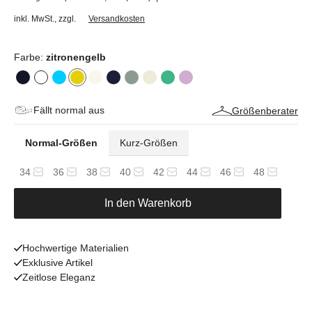
inkl. MwSt.
,
zzgl.
Versandkosten
Farbe:
zitronengelb
Fällt normal aus
Größenberater
Normal-Größen
Kurz-Größen
34
36
38
40
42
44
46
48
In den Warenkorb
Hochwertige Materialien
Exklusive Artikel
Zeitlose Eleganz