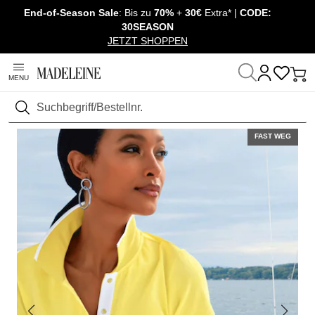
End-of-Season Sale
: Bis zu
70%
+
30€
Extra* |
CODE:
Überspringe Navigation, direkt zum Content
30SEASON
JETZT SHOPPEN
MENU
Startseite
Mode
Suchen
FAST WEG