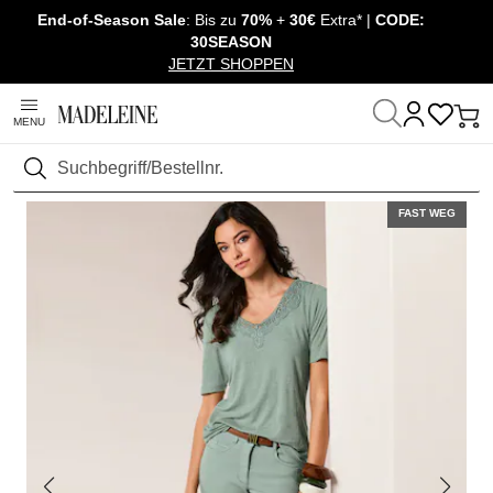
End-of-Season Sale
: Bis zu
70%
+
30€
Extra* |
CODE:
Überspringe Navigation, direkt zum Content
30SEASON
JETZT SHOPPEN
MENU
Startseite
Mode
Suchen
FAST WEG