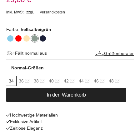
inkl. MwSt.
,
zzgl.
Versandkosten
Farbe:
hellsalbeigrün
Fällt normal aus
Größenberater
Normal-Größen
34
36
38
40
42
44
46
48
In den Warenkorb
Hochwertige Materialien
Exklusive Artikel
Zeitlose Eleganz