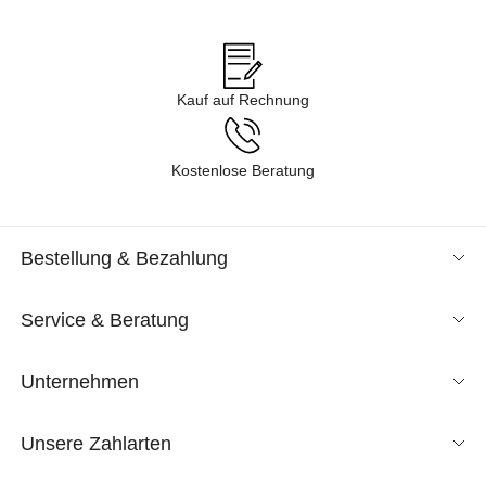
Angeboten im Sale in verschiedenen Kategorien gelangen – von
Business über Freizeit & Homewear bis zur Nachtwäsche. Lassen
Sie sich durch unsere Kollektion inspirieren und finden Sie neue
Lieblingsstücke für Ihren Kleiderschrank. Tauchen Sie ein in
Kauf auf Rechnung
unsere Shoppingwelt und lassen Sie sich exklusive Mode
entspannt nach Hause liefern. Wir sind gespannt, was Sie
entdecken!
Kostenlose Beratung
Bestellung & Bezahlung
Service & Beratung
Unternehmen
Unsere Zahlarten