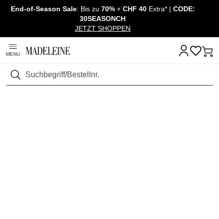
End-of-Season Sale
: Bis zu
70%
+
CHF 40
Extra* |
CODE:
Navigation überspringen, direkt zum Inhalt
30SEASONCH
JETZT SHOPPEN
MENU
Suchen