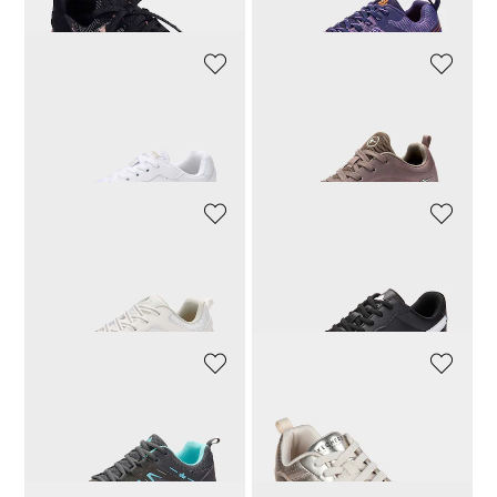
VANYA
TAMARIS COMFORT
Sneaker aus Leder
Federleichter Sneaker
97,30 CHF
139,00 CHF
55,93 CHF
79,90 CHF
VANYA
VANYA
Besonders leichter Sneaker
Sneaker mit Veloursleder-Besätzen
69,30 CHF
99,00 CHF
69,30 CHF
99,00 CHF
VANYA
SKECHERS
Leichter Sneaker
Metallic-Sneaker zum Schnüren
97,30 CHF
139,00 CHF
87,92 CHF
109,90 CHF