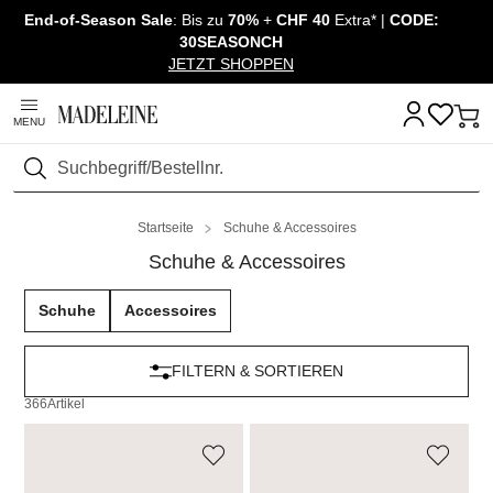
End-of-Season Sale
: Bis zu
70%
+
CHF 40
Extra* |
CODE:
Navigation überspringen, direkt zum Inhalt
30SEASONCH
JETZT SHOPPEN
MENU
Suchen
Startseite
Schuhe & Accessoires
Schuhe & Accessoires
Schuhe
Accessoires
FILTERN & SORTIEREN
366
Artikel