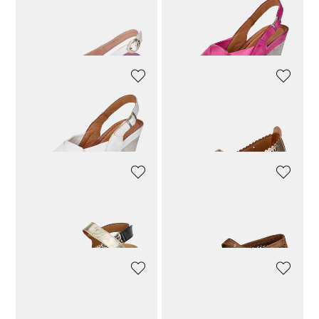
VANYA
GEMINI
Slingback-Pumps mit goldfarbener Spitze
Sandalen mit Riemchen und Wickeldetail
223,92 CHF
279,90 CHF
111,92 CHF
139,90 CHF
GEMINI
GEMINI
Sandalen mit Riemchen und Wickeldetail
Peeptoe-Ballerina aus Leder
111,92 CHF
139,90 CHF
99,90 CHF
GABOR
PAUL GREEN
Sandalen im Reptilien-Look mit Metallic-Glanz
Leder-Ballerina mit Riemchen
103,92 CHF
129,90 CHF
159,92 CHF
199,90 CHF
HISPANITAS
VANYA
Geflochtene Pantoletten aus Leder
Leder-Pantolette im Metallic-Look