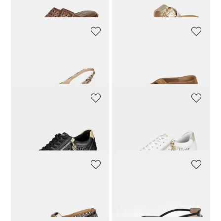
103,92 CHF
129,90 CHF
79,92 CHF
99,90 CHF
HISPANITAS
VANYA
Slingpumps in Schlangenlederoptik
Ballerinas aus samtigem Leder
119,92 CHF
149,90 CHF
143,92 CHF
179,90 CHF
REMONTE
REMONTE
Sneaker mit Ornamentmuster
Sneaker mit Ornamentmuster
119,90 CHF
95,92 CHF
119,90 CHF
ALMA EN PENA
PETER KAISER
Ballerinas aus Netz mit Schmucksteinen
Slingpumps aus Leder
207,92 CHF
259,90 CHF
119,92 CHF
149,90 CHF