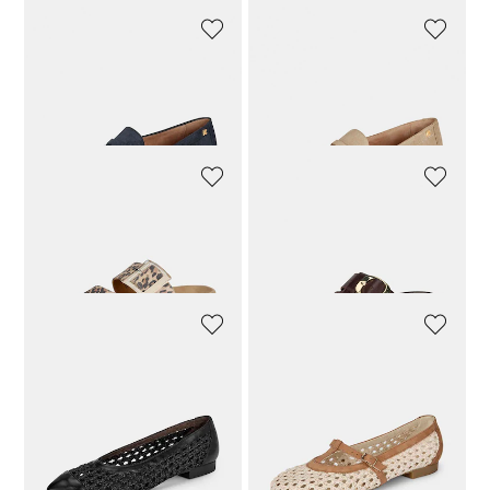
PAUL GREEN
PAUL GREEN
Klassischer Slipper aus Rauleder
Klassischer Slipper aus Rauleder
151,92 CHF
189,90 CHF
151,92 CHF
189,90 CHF
PAUL GREEN
PAUL GREEN
Pantolette mit Leo-Print und Klettverschluss
Lederpantolette mit goldfarbener Schnalle
135,92 CHF
169,90 CHF
135,92 CHF
169,90 CHF
PAUL GREEN
PAUL GREEN
Geflochtene Ballerinas mit Spitze aus Leder
Geflochtene Ballerina mit Riemen
151,92 CHF
189,90 CHF
151,92 CHF
189,90 CHF