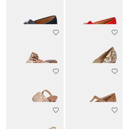
VANYA
VANYA
Mokassin
Mokassin
143,92 CHF
179,90 CHF
143,92 CHF
179,90 CHF
HISPANITAS
HISPANITAS
Florale Pantoletten
Pumps in Schlangelederoptik
111,92 CHF
139,90 CHF
127,92 CHF
159,90 CHF
HISPANITAS
HISPANITAS
Slingpumps aus Leder mit Strickband
Pumps mit T-Steg und Flechtwerk
119,92 CHF
149,90 CHF
127,92 CHF
159,90 CHF
HISPANITAS
VANYA
Slingpumps mit Flechtwerk
Pantoletten