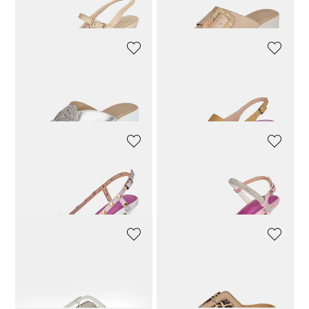
127,92 CHF
159,90 CHF
127,92 CHF
159,90 CHF
VANYA
VANYA
Pantoletten
Slingback-Ballerina mit goldfarbenen Nieten
127,20 CHF
159,00 CHF
223,92 CHF
279,90 CHF
VANYA
VANYA
Slingpumps aus Leder mit Pyramiden-Nieten
Pumps aus Veloursleder mit Glitzer-Riemchen
223,92 CHF
279,90 CHF
223,92 CHF
279,90 CHF
GABOR
GABOR
Leder-Pantolette mit großer Schnalle
Leder-Pantolette mit großer Schnalle
95,92 CHF
119,90 CHF
95,92 CHF
119,90 CHF