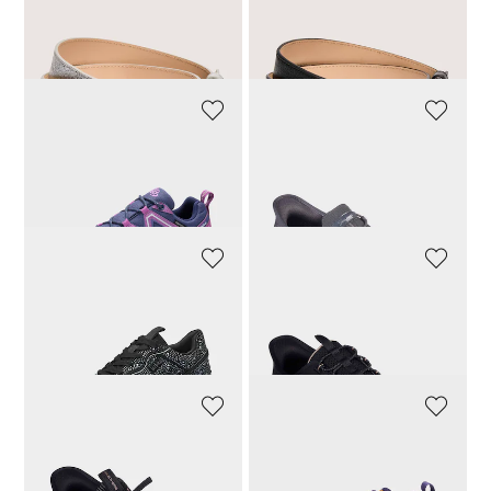
MADELEINE
MADELEINE
Eleganter Ledergürtel
Eleganter Ledergürtel
169,00 CHF
169,00 CHF
VANYA
SKECHERS
Atmungsaktiver Sneaker
Slip-In Sneaker aus Strickmesh
97,30 CHF
139,00 CHF
66,43 CHF
94,90 CHF
LA STRADA
SKECHERS
Sneaker mit Schmucksteinen
Slip-In Sneaker mit Glide-Step Sohle
62,93 CHF
89,90 CHF
79,92 CHF
99,90 CHF
SKECHERS
VANYA
Bequemer Slip-In Sneaker
Leichter Sneaker
87,96 CHF
109,95 CHF
111,20 CHF
139,00 CHF