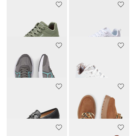
SKECHERS
VANYA
Sportlicher Sneaker zum Schnüren
Extra weicher Sneaker
87,92 CHF
109,90 CHF
97,30 CHF
139,00 CHF
VANYA
SKECHERS
Atmungsaktiver Sneaker
Sneaker mit Folienprint und Skech-Air Dämpfung
69,30 CHF
99,00 CHF
87,92 CHF
109,90 CHF
VANYA
VANYA
Leder-Slipper mit Zierschnalle
Business-Slipper mit Schmuckkette
207,92 CHF
259,90 CHF
175,20 CHF
219,00 CHF