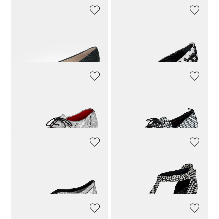
PETER KAISER
SIMEN
Leder-Pumps in Flechtoptik mit Blockabsatz
Pumps aus Leder mit Punktemuster
151,92 CHF
189,90 CHF
207,92 CHF
259,90 CHF
SIMEN
SIMEN
Schnürschuh mit Blumenmuster und Blockabsatz
Schnürschuh mit Blockabsatz und grafischem Muster
223,92 CHF
279,90 CHF
207,92 CHF
259,90 CHF
SIMEN
SIMEN
Slipper aus Leder mit Blumenornamenten
Sandaletten aus Leder mit T-Steg und Blockabsatz
207,92 CHF
259,90 CHF
207,92 CHF
259,90 CHF