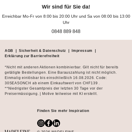
Ihre Kette auch mit einer weißen Bluse oder zu einem Etuikleid
Wir sind für Sie da!
tragen. Tücher und Schals bieten Ihnen ebenfalls eine
Möglichkeit Ihren Look zu variieren. Darüber hinaus können Sie
Erreichbar Mo-Fr von 8:00 bis 20:00 Uhr und Sa von 08:00 bis 13:00
mit Ihren Schuhen Akzente setzen. Ein schlichtes Outfit profitiert
Uhr
von einem auffälligen Schuhwerk. Hohe Lackpumps oder
0848 889 848
Peeptoe-Pumps aus Bürstleder eignen sich dafür sehr gut.
Dabei sollten Sie immer darauf achten, dass Sie nur vereinzelt
für Glanzpunkte sorgen, damit Ihr Look nicht zu überladen wirkt.
AGB
|
Sicherheit & Datenschutz
|
Impressum
|
Es empfiehlt sich bei einem Muster oder einem Farbthema zu
Erklärung zur Barrierefreiheit
bleiben, wenn Sie mehrere Schmuckelemente gleichzeitig
tragen. Entscheiden Sie sich für auffälligen Schmuck, sollten Sie
*Nicht mit anderen Aktionen kombinierbar. Gilt nicht für bereits
zu dezenten Schuhen und einer schlichten Tasche greifen.
getätigte Bestellungen. Eine Barauszahlung ist nicht möglich.
Einmalig einlösbar bis einschließlich 16.08.2026. Code:
30SEASONCH ab einem Einkaufswert von CHF139 .
Schuhe & Accessoires – Helfer für ein
**Niedrigster Gesamtpreis der letzten 30 Tage vor der
Preisermässigung. | Motive teilweise mit KI erstellt.
angemessenes Styling
Sie sind direkt nach der Arbeit zu einer Party eingeladen und
Finden Sie mehr Inspiration
haben keine Zeit sich umzuziehen? Tauschen Sie Ihre Ballerinas
gegen Pumps und legen Sie eine Kette mit Strasssteinen um.
So wird aus einer Chinohose und einer klassisch weißen Bluse
ein elegantes Outfit für den Abend. Mit den richtigen Schuhen &