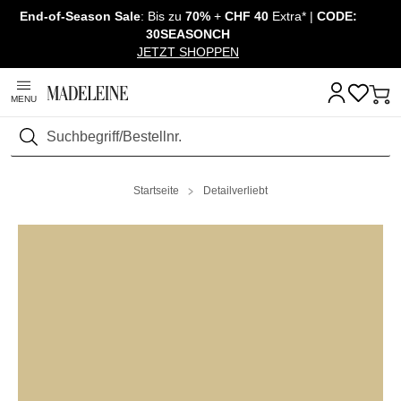
End-of-Season Sale
: Bis zu
70%
+
CHF 40
Extra* |
CODE:
Navigation überspringen, direkt zum Inhalt
30SEASONCH
JETZT SHOPPEN
MENU
Suchen
Startseite
Detailverliebt